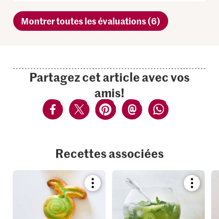
Montrer toutes les évaluations (6)
Partagez cet article avec vos
amis!
Recettes associées
Bookmark
Bookmar
recipe
recipe
or
or
add
add
it
it