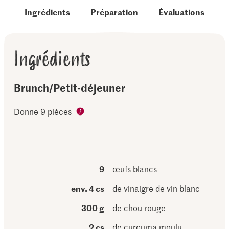
Ingrédients
Préparation
Évaluations
Ingrédients
Brunch/Petit-déjeuner
Donne 9 pièces
9
œufs blancs
env. 4 cs
de vinaigre de vin blanc
300 g
de chou rouge
2 cs
de curcuma moulu