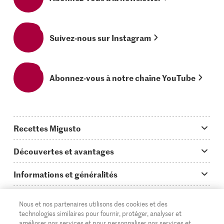
Suivez-nous sur Instagram
Abonnez-vous à notre chaîne YouTube
Recettes Migusto
App Migusto
Découvertes et avantages
Idées de menus
Trucs & astuces
Informations et généralités
Plats principaux
On en parle...
Questions concernant Migusto
Découvrir
Nous et nos partenaires utilisons des cookies et des
Simple & vite prêt
Tutoriels
Cuisiner avec Migusto
Supermarché
technologies similaires pour fournir, protéger, analyser et
améliorer nos services et pour personnaliser nos services et