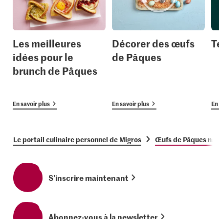
Les meilleures
Décorer des œufs
T
idées pour le
de Pâques
brunch de Pâques
En savoir plus
En savoir plus
En 
Le portail culinaire personnel de Migros
Œufs de Pâques nat
S’inscrire maintenant
Abonnez-vous à la newsletter