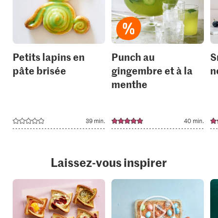
to
to
your
your
collections.
collection
Petits lapins en
Punch au
S
pâte brisée
gingembre et à la
n
menthe
39 min.
40 min.
Laissez-vous inspirer