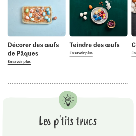
Décorer des œufs
Teindre des œufs
C
de Pâques
En savoir plus
En
En savoir plus
Les p'tits trucs