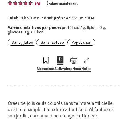
(6)
Évaluer maintenant
Total:
dont prép.:
14 h 20 min. •
env. 20 minutes
Valeurs nutritives par pièce:
protéines 7 g, lipides 6 g,
glucides 0 g, 80 kcal
Sans gluten
Sans lactose
Végétarien
Memoriser
Au livre
Imprimer
Notes
Créer de jolis œufs colorés sans teinture artificielle,
c’est tout simple. La nature a tout ce qu'il faut dans
son jardin, curcuma, chou rouge, betterave...