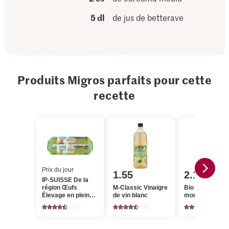
5 dl
de jus de betterave
Produits Migros parfaits pour cette
recette
Prix du jour
1.55
2.10
IP-SUISSE De la
région Œufs
M-Classic Vinaigre
Bio Curcuma
Élevage en plein
de vin blanc
moulu
air
750
195
223