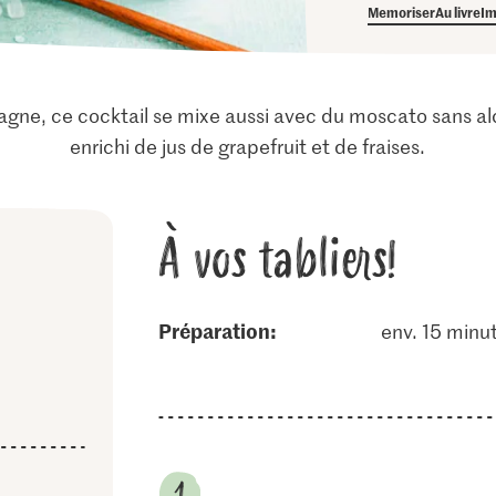
Memoriser
Au livre
Im
e, ce cocktail se mixe aussi avec du moscato sans alcool.
enrichi de jus de grapefruit et de fraises.
À vos tabliers!
Préparation:
env. 15 minu