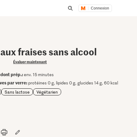
Connexion
Lancer une recherche
ux fraises sans alcool
Évaluer maintenant
dont prép.:
•
env. 15 minutes
ives par verre:
protéines 0 g, lipides 0 g, glucides 14 g, 60 kcal
Sans lactose
Végétarien