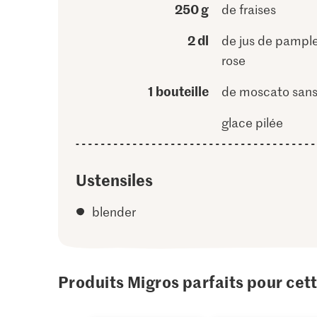
250 g
de fraises
2 dl
de jus de pamp
rose
1 bouteille
de moscato sans
glace pilée
Ustensiles
blender
Produits Migros parfaits pour cet