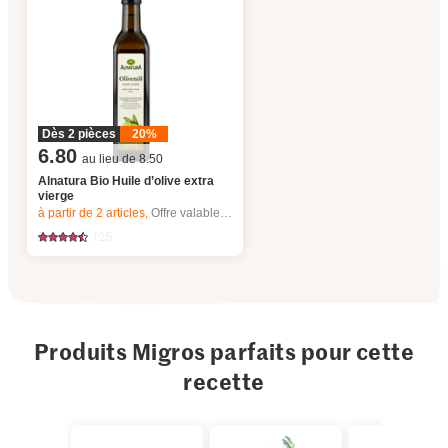
Dès 2 pièces
20%
6.80
au lieu de 8.50
Alnatura Bio Huile d’olive extra
vierge
à partir de 2
articles,
Offre valable du 6.8 au 12.8.2026, jusqu’à épuisement du stock.
125
Produits Migros parfaits pour cette
recette