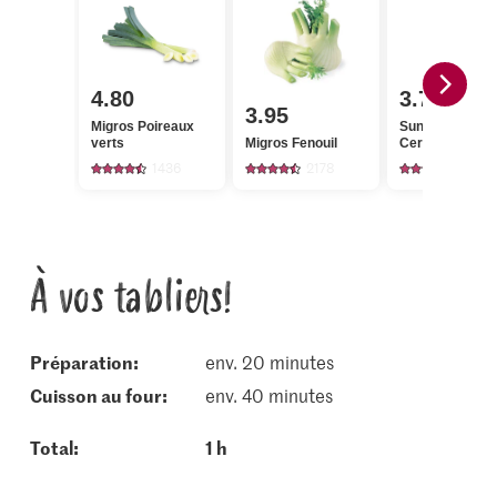
4.80
3.75
3.95
Migros Poireaux
Sun Queen
verts
Migros Fenouil
Cerneaux de no
1436
2178
557
À vos tabliers!
Préparation:
env. 20 minutes
cuisson au four:
env. 40 minutes
Total:
1 h