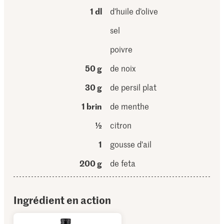
1 dl
d’huile d’olive
sel
poivre
50 g
de noix
30 g
de persil plat
1 brin
de menthe
½
citron
1
gousse d'ail
200 g
de feta
Ingrédient en action