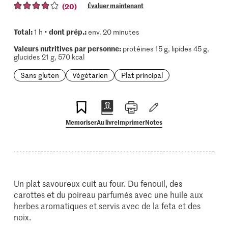
(20)
Évaluer maintenant
Total:
dont prép.:
1 h •
env. 20 minutes
Valeurs nutritives par personne:
protéines 15 g, lipides 45 g,
glucides 21 g, 570 kcal
Sans gluten
Végétarien
Plat principal
Memoriser
Au livre
Imprimer
Notes
Un plat savoureux cuit au four. Du fenouil, des
carottes et du poireau parfumés avec une huile aux
herbes aromatiques et servis avec de la feta et des
noix.