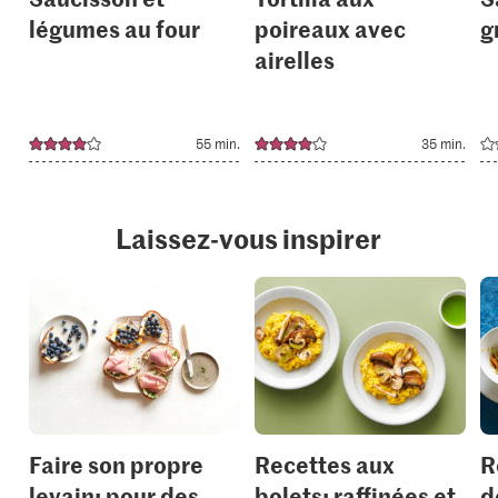
légumes au four
poireaux avec
g
airelles
55 min.
35 min.
Laissez-vous inspirer
Faire son propre
Recettes aux
R
levain: pour des
bolets: raffinées et
d