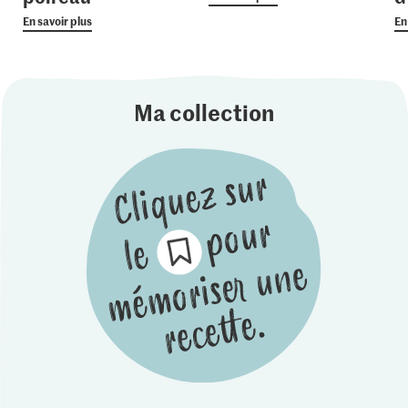
En savoir plus
En
Ma collection