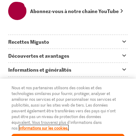
Abonnez-vous à notre chaîne YouTube
Recettes Migusto
App Migusto
Découvertes et avantages
Idées de menus
Trucs & astuces
Informations et généralités
Plats principaux
On en parle...
Questions concernant Migusto
Découvrir
Nous et nos partenaires utilisons des cookies et des
Simple & vite prêt
Tutoriels
Cuisiner avec Migusto
Supermarché
technologies similaires pour fournir, protéger, analyser et
améliorer nos services et pour personnaliser nos services et
Apéritif
FR
Glossaire des ingrédients
DE
IT
Service clientèle & contact
publicités, aussi sur les sites web de tiers. Les données
Migros Online
peuvent également être transférées vers des pays qui n'ont
Préparations au four
Login Migusto
peut-être pas un niveau de protection des données
Publicité
À propos de Migros
équivalent. Vous trouverez plus d'informations dans
Enfants & famille
nos
informations sur les cookies.
Magazine Migusto
Impressum
Magasins