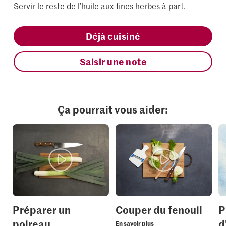
Servir le reste de l’huile aux fines herbes à part.
Déjà cuisiné
Saisir une note
Ça pourrait vous aider:
Préparer un
Couper du fenouil
P
poireau
d
En savoir plus