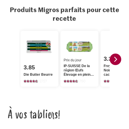
Produits Migros parfaits pour cette
recette
3.30
Prix du jour
IP-SUISSE De la
Frey Suprême
3.85
région Œufs
Noir Satin 69%
Die Butter Beurre
Élevage en plein
cacao
air
2727
750
117
À vos tabliers!