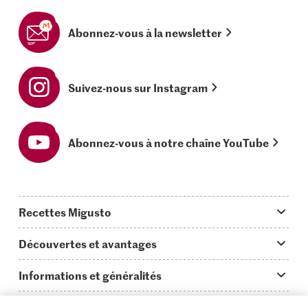
Abonnez-vous à la newsletter
Suivez-nous sur Instagram
Abonnez-vous à notre chaîne YouTube
Recettes Migusto
App Migusto
Découvertes et avantages
Idées de menus
Trucs & astuces
Informations et généralités
Plats principaux
On en parle...
Questions concernant Migusto
Découvrir