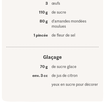
3
œufs
110 g
de sucre
80 g
d’amandes mondées
moulues
1 pincée
de fleur de sel
Glaçage
70 g
de sucre glace
env. 3 cc
de jus de citron
yeux en sucre pour décorer