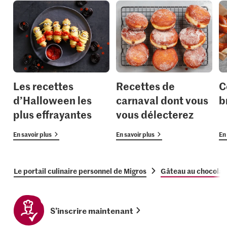
Les recettes
Recettes de
C
d’Halloween les
carnaval dont vous
b
plus effrayantes
vous délecterez
En savoir plus
En savoir plus
En 
Le portail culinaire personnel de Migros
Gâteau au chocolat
S’inscrire maintenant