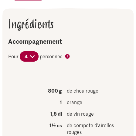
Ingrédients
Accompagnement
Pour
4
personnes
800 g
de chou rouge
1
orange
1,5 dl
de vin rouge
1½ cs
de compote d’airelles
rouges