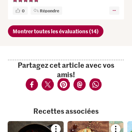
0
Répondre
Montrer toutes les évaluations (14)
Partagez cet article avec vos
amis!
Recettes associées
Bookmark
Bookmar