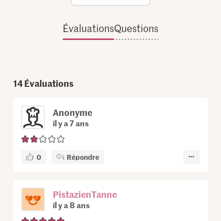
Évaluations
Questions
14
Évaluations
Anonyme
il y a 7 ans
0
Répondre
PistazienTanne
il y a 8 ans