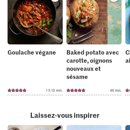
recipe
recipe
or
or
add
add
it
it
to
to
your
your
collections.
collection
Goulache végane
Baked potato avec
C
carotte, oignons
a
nouveaux et
sésame
1 h 10 min.
45 min.
Laissez-vous inspirer