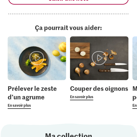
Ça pourrait vous aider:
Prélever le zeste
Couper des oignons
M
d’un agrume
p
En savoir plus
En savoir plus
En
Ma collection