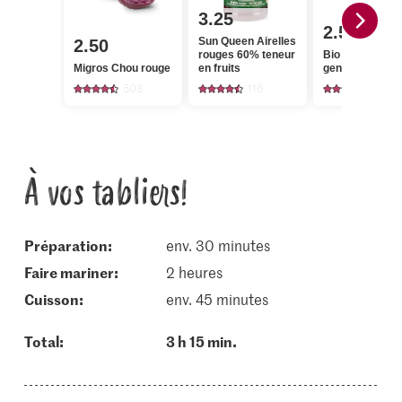
3.25
2.55
Sun Queen Airelles
2.50
rouges 60% teneur
Bio Baies de
Migros Chou rouge
en fruits
genièvre
503
116
78
À vos tabliers!
Préparation:
env. 30 minutes
faire mariner:
2 heures
cuisson:
env. 45 minutes
Total:
3 h 15 min.