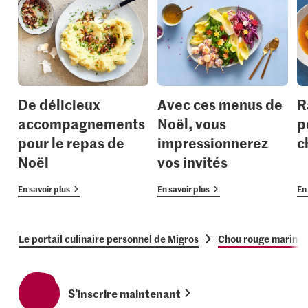
De délicieux
Avec ces menus de
R
accompagnements
Noël, vous
p
pour le repas de
impressionnerez
c
Noël
vos invités
En savoir plus
En savoir plus
En 
Le portail culinaire personnel de Migros
Chou rouge mariné
S’inscrire maintenant