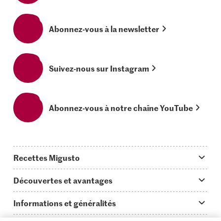
Abonnez-vous à la newsletter
Suivez-nous sur Instagram
Abonnez-vous à notre chaîne YouTube
Recettes Migusto
App Migusto
Découvertes et avantages
Idées de menus
Trucs & astuces
Informations et généralités
Plats principaux
On en parle...
Questions concernant Migusto