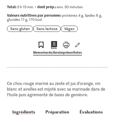
Total:
dont prép.:
3 h 15 min. •
env. 30 minutes
Valeurs nutritives par personne:
protéines 4 g, lipides 6 g,
glucides 17 g, 170 kcal
Sans gluten
Sans lactose
Végan
Memoriser
Au livre
Imprimer
Notes
Ce chou rouge mariné au zeste et jus d'orange, vin
blanc et airelles est mijoté avec sa marinade dans de
l'huile puis agrémenté de baies de genièvre.
Ingrédients
Préparation
Évaluations