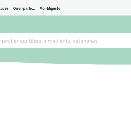
tuces
On en parle…
Mon Migusto