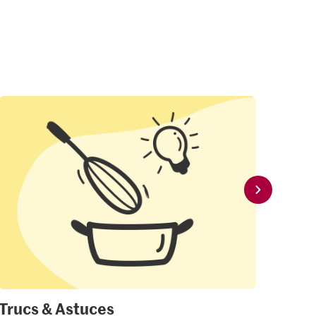
Trucs & Astuces
Mon