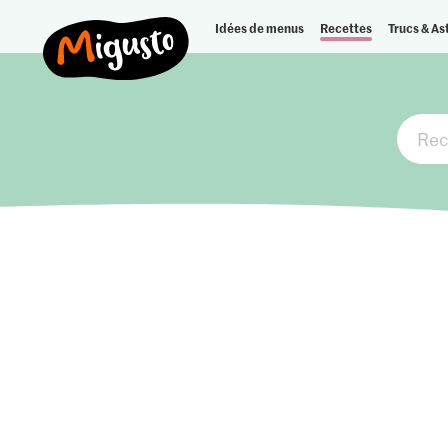
Idées de menus
Recettes
Trucs & As