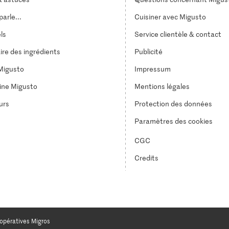
arle...
Cuisiner avec Migusto
els
Service clientèle & contact
ire des ingrédients
Publicité
Migusto
Impressum
ine Migusto
Mentions légales
urs
Protection des données
Paramètres des cookies
CGC
Credits
opératives Migros