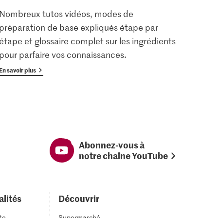
Nombreux tutos vidéos, modes de
Les u
préparation de base expliqués étape par
enreg
étape et glossaire complet sur les ingrédients
gratu
pour parfaire vos connaissances.
avan
En savoir plus
En savoi
Abonnez-vous à
notre chaîne YouTube
alités
Découvrir
to
Supermarché