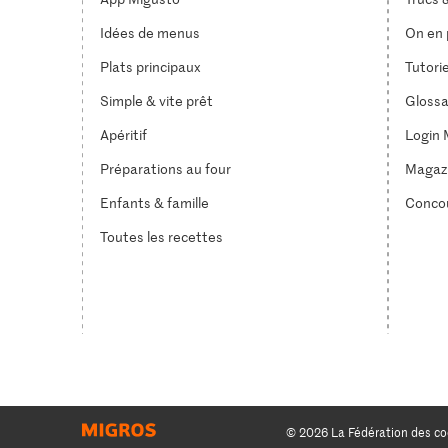
Idées de menus
On en p
Plats principaux
Tutori
Simple & vite prêt
Glossa
Apéritif
Login 
Préparations au four
Magaz
Enfants & famille
Conco
Toutes les recettes
© 2026 La Fédération des co