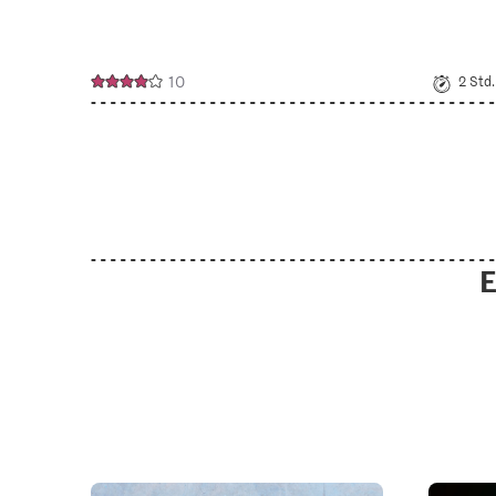
10
2 Std.
E