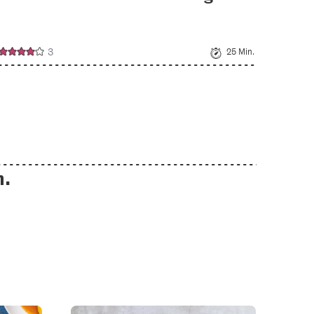
3
25 Min.
n.