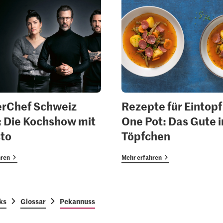
rChef Schweiz
Rezepte für Eintopf
 Die Kochshow mit
One Pot: Das Gute i
to
Töpfchen
hren
Mehr erfahren
ks
Glossar
Pekannuss