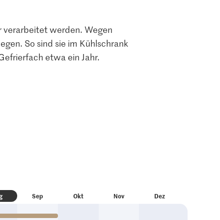
er verarbeitet werden. Wegen
egen. So sind sie im Kühlschrank
Gefrierfach etwa ein Jahr.
g
S
ep
O
kt
N
ov
D
ez