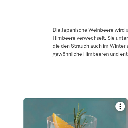
Die Japanische Weinbeere wird au
Himbeere verwechselt. Sie unters
die den Strauch auch im Winter s
gewöhnliche Himbeeren und enth
Boo
reci
or
add
it