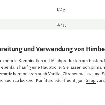
1,2 g
6,7 g
reitung und Verwendung von Himb
 oder in Kombination mit Milchprodukten am besten. In
e ebenfalls häufig eine Hauptrolle. Sie lassen sich prima
ernativ harmonieren auch
Vanille
,
Zitronenmelisse
und
S
sie auch zu leckerer Konfitüre oder fruchtigem
Sirup
vera