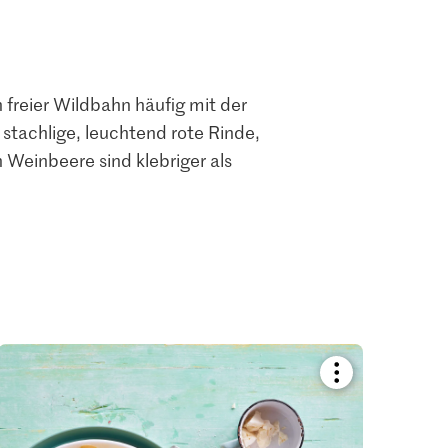
 freier Wildbahn häufig mit der
stachlige, leuchtend rote Rinde,
 Weinbeere sind klebriger als
Bookmark
recipe
or
add
it