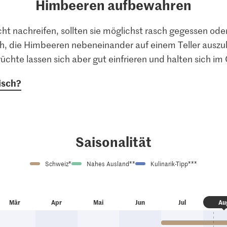
Himbeeren aufbewahren
ht nachreifen, sollten sie möglichst rasch gegessen od
h, die Himbeeren nebeneinander auf einem Teller auszul
üchte lassen sich aber gut einfrieren und halten sich im 
isch?
Saisonalität
Schweiz*
Nahes Ausland**
Kulinarik-Tipp***
M
är
A
pr
M
ai
J
un
J
ul
A
u