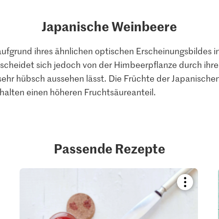
Japanische Weinbeere
fgrund ihres ähnlichen optischen Erscheinungsbildes in
cheidet sich jedoch von der Himbeerpflanze durch ihre 
ehr hübsch aussehen lässt. Die Früchte der Japanischen
alten einen höheren Fruchtsäureanteil.
Passende Rezepte
kmark
Bookmark
pe
recipe
or
add
it