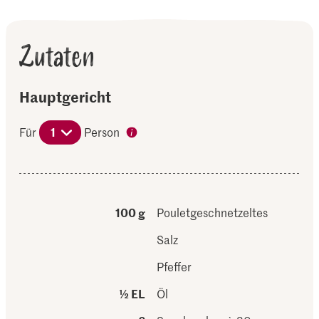
Zutaten
Hauptgericht
Für
1
Person
100 g
Pouletgeschnetzeltes
Salz
Pfeffer
½ EL
Öl