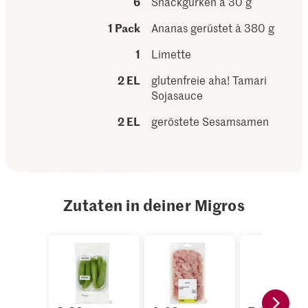
6
Snackgurken à 30 g
1 Pack
Ananas gerüstet à 380 g
1
Limette
2 EL
glutenfreie aha! Tamari
Sojasauce
2 EL
geröstete Sesamsamen
Zutaten in deiner Migros