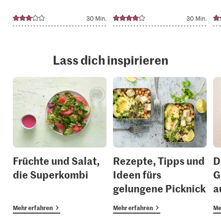
30 Min.
30 Min.
Lass dich inspirieren
Früchte und Salat,
Rezepte, Tipps und
D
die Superkombi
Ideen fürs
G
gelungene Picknick
a
Mehr erfahren
Mehr erfahren
Me