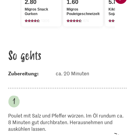
2.80
1.60
5.80
Migros Snack
Migros
Kikkoman Tama
Gurken
Pouletgeschnetzeltes
Sojasauce
1305
674
77
So gehts
Zubereitung:
ca. 20 Minuten
Poulet mit Salz und Pfeffer würzen. Im Öl rundum ca.
8 Minuten gut durchbraten. Herausnehmen und
auskühlen lassen.