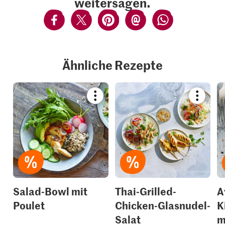
weitersagen.
Ähnliche Rezepte
Bookmark
Bookmar
recipe
recipe
or
or
add
add
it
it
to
to
your
your
collections.
collection
Salad-Bowl mit
Thai-Grilled-
A
Poulet
Chicken-Glasnudel-
K
Salat
m