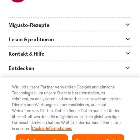
Migusto-Rezepte
Migusto App
Lesen & profitieren
Was koche ich heute?
Tipps & Tricks
Kontakt & Hilfe
Hauptgerichte
Storys
Fragen zu Migusto
Entdecken
Schnelle & einfache Rezepte
How to-Videos
Infos zum Kochen mit Migusto
Supermarkt
Wir und unsere Partner verwenden Cookies und ähnliche
Apéro & Fingerfood
DE
Glossar
FR
IT
Kontakt
Migros Online
Technologien, um unsere Dienste bereitzustellen, zu
schützen, zu analysieren und zu verbessern sowie um unsere
Backen
Migusto Login
Mediadaten Werbetreibende
Über die Migros
Dienste und Werbungen zu personalisieren, auch auf
Webseiten von Dritten. Dabei können Daten auch in Länder
Rezepte für Familien & Kinder
Migusto Printmagazin
Impressum
übermittelt werden, die möglicherweise kein gleichwertiges
Filialen
Datenschutzniveau haben. Weitere Informationen findest du
© 2026 Migros-Genossenschafts-Bund
Alle Rezeptkategorien
Wettbewerbe
in unseren
Cookie-Informationen.
Rechtliche Hinweise
Cumulus