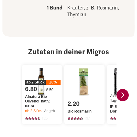
1 Bund
Kräuter, z. B. Rosmarin,
Thymian
Zutaten in deiner Migros
ab 2 Stück
20%
6.80
statt 8.50
Aktueller
Alnatura Bio
Tagespreis
Olivenöl nativ,
2.20
extra
IP-SUISSE T-
ab 2
Stück,
Angebot gilt nur vom 6.8. bis 12.8.2026, solange Vorrat.
Bio Rosmarin
Bonesteak
125
137
5