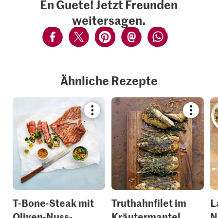
En Guete! Jetzt Freunden
weitersagen.
Ähnliche Rezepte
Bookmark
Bookmar
recipe
recipe
or
or
add
add
it
it
to
to
your
your
collections.
collection
T-Bone-Steak mit
Truthahnfilet im
L
Oliven-Nuss-
Kräutermantel
N