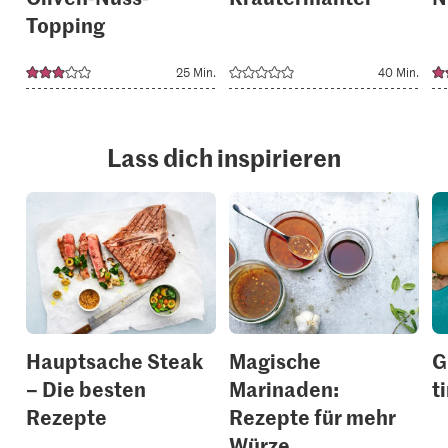
Topping
25 Min.
40 Min.
Lass dich inspirieren
Hauptsache Steak
Magische
G
– Die besten
Marinaden:
t
Rezepte
Rezepte für mehr
Würze