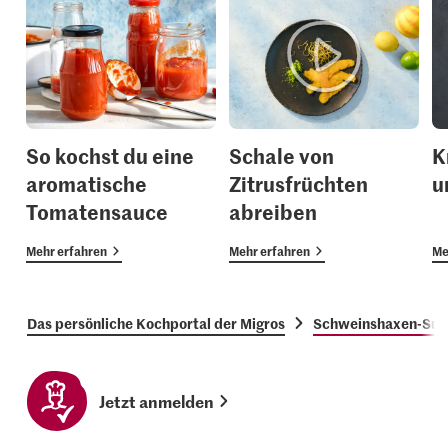
So kochst du eine
Schale von
K
aromatische
Zitrusfrüchten
u
Tomatensauce
abreiben
Mehr erfahren
Mehr erfahren
Me
Das persönliche Kochportal der Migros
Schweinshaxen-Sug
Jetzt anmelden