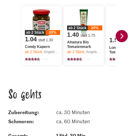
ab 2 Stück
20%
ab 2 Stück
20%
1.40
statt 1.75
1.04
1.50
statt 1.30
Alnatura Bio
Condy Kapern
Tomatenmark
Longobardi
ab 2
Stück,
Angebot gilt nur vom 6.8. bis 12.8.2026, solange Vorrat.
ab 2
Stück,
Angebot gilt nur vom 6.8. bis 12.8.2026, solange Vorrat.
Tomaten gehac
434
274
624
So gehts
Zubereitung:
ca. 30 Minuten
schmoren:
ca. 60 Minuten
Gesamt:
1 Std. 30 Min.