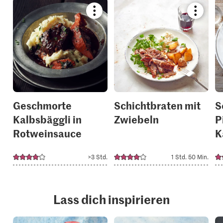
Bookmark
Bookmar
recipe
recipe
or
or
add
add
it
it
to
to
your
your
collections.
collection
Geschmorte
Schichtbraten mit
S
Kalbsbäggli in
Zwiebeln
P
Rotweinsauce
K
>3 Std.
1 Std. 50 Min.
Lass dich inspirieren