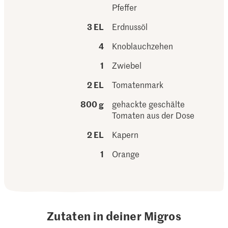
Pfeffer
3 EL
Erdnussöl
4
Knoblauchzehen
1
Zwiebel
2 EL
Tomatenmark
800 g
gehackte geschälte
Tomaten aus der Dose
2 EL
Kapern
1
Orange
Zutaten in deiner Migros