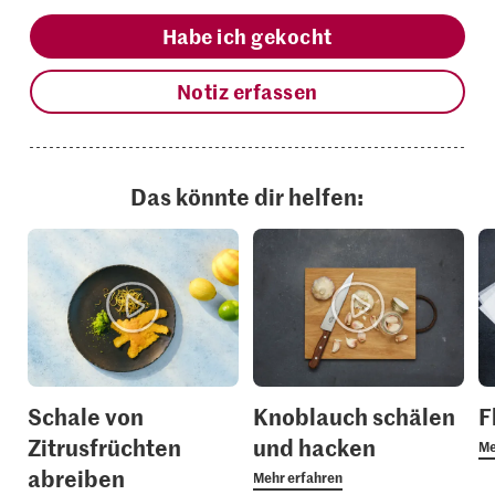
Habe ich gekocht
Notiz erfassen
Das könnte dir helfen:
Schale von
Knoblauch schälen
F
Zitrusfrüchten
und hacken
Me
abreiben
Mehr erfahren