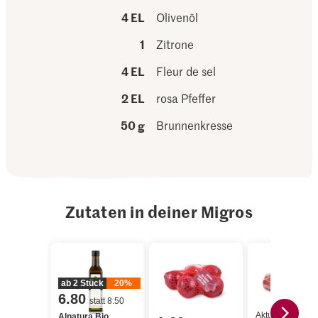
4 EL
Olivenöl
1
Zitrone
4 EL
Fleur de sel
2 EL
rosa Pfeffer
50 g
Brunnenkresse
Zutaten in deiner Migros
ab 2 Stück
20%
6.80
statt 8.50
Aktueller
Alnatura Bio