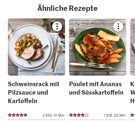
Ähnliche Rezepte
Bookmark
Bookmar
recipe
recipe
or
or
add
add
it
it
to
to
your
your
collections.
collection
Schweinsrack mit
Poulet mit Ananas
K
Pilzsauce und
und Süsskartoffeln
W
Kartoffeln
H
2 Std. 10 Min.
1 Std. 20 Min.