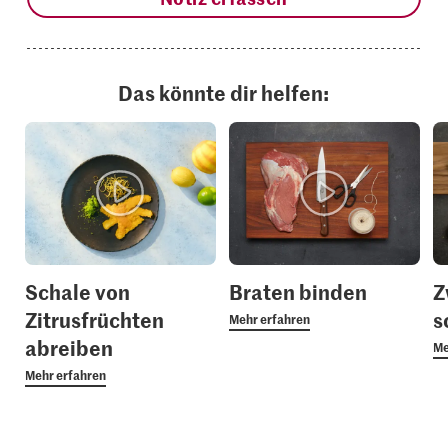
Das könnte dir helfen:
Schale von
Braten binden
Z
Zitrusfrüchten
s
Mehr erfahren
abreiben
Me
Mehr erfahren