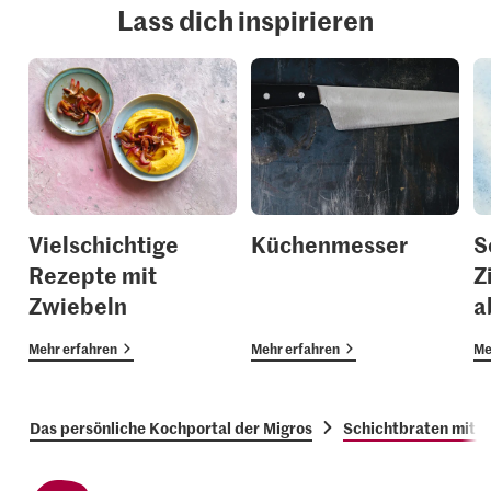
Lass dich inspirieren
Vielschichtige
Küchenmesser
S
Rezepte mit
Z
Zwiebeln
a
Mehr erfahren
Mehr erfahren
Me
Das persönliche Kochportal der Migros
Schichtbraten mit 