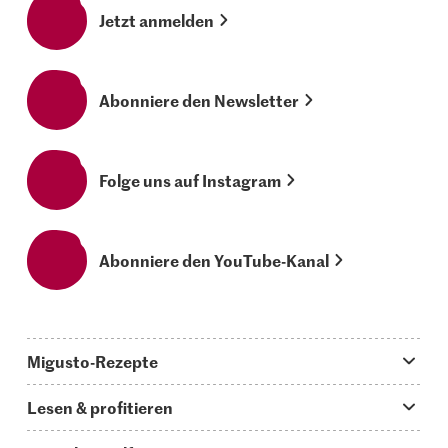
Jetzt anmelden
Abonniere den Newsletter
Folge uns auf Instagram
Abonniere den YouTube-Kanal
Migusto-Rezepte
Migusto App
Lesen & profitieren
Was koche ich heute?
Tipps & Tricks