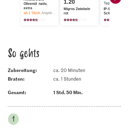
1.20
Tagespreis
Olivenöl nativ,
extra
Migros Zwiebeln
IP-SUISSE
ab 2
Stück,
Angebot gilt nur vom 6.8. bis 12.8.2026, solange Vorrat.
rot
Schweinshals
125
1792
71
So gehts
Zubereitung:
ca. 20 Minuten
braten:
ca. 1 Stunden
Gesamt:
1 Std. 50 Min.