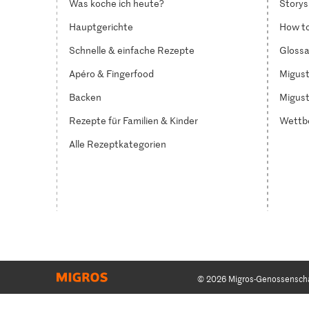
Was koche ich heute?
Storys
Hauptgerichte
How to
Schnelle & einfache Rezepte
Glossa
Apéro & Fingerfood
Migust
Backen
Migust
Rezepte für Familien & Kinder
Wettb
Alle Rezeptkategorien
© 2026 Migros-Genossensch