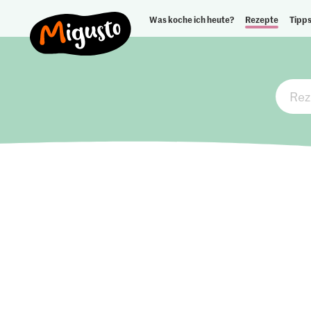
Was koche ich heute?
Rezepte
Tipps