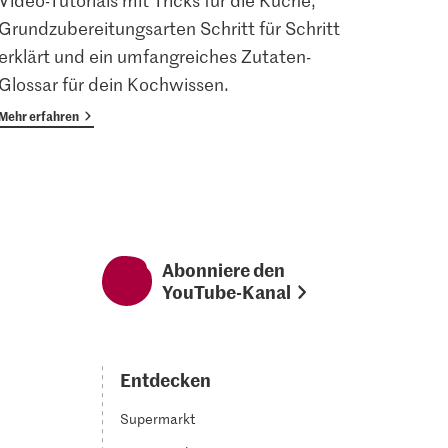
Video-Tutorials mit Tricks für die Küche,
Angem
Grundzubereitungsarten Schritt für Schritt
Magaz
erklärt und ein umfangreiches Zutaten-
Vorte
Glossar für dein Kochwissen.
Mehr erfahren
Mehr er
Abonniere den
YouTube-Kanal
Entdecken
Supermarkt