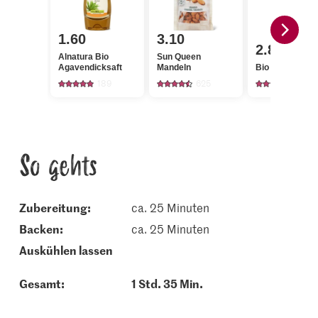
1.60
3.10
2.80
Alnatura Bio
Sun Queen
Agavendicksaft
Mandeln
Bio 5-Kornfloc
189
625
190
So gehts
Zubereitung:
ca. 25 Minuten
backen:
ca. 25 Minuten
auskühlen lassen
Gesamt:
1 Std. 35 Min.