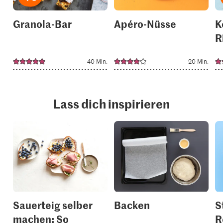
Granola-Bar
Apéro-Nüsse
K
R
40 Min.
20 Min.
Lass dich inspirieren
Sauerteig selber
Backen
S
machen: So
R