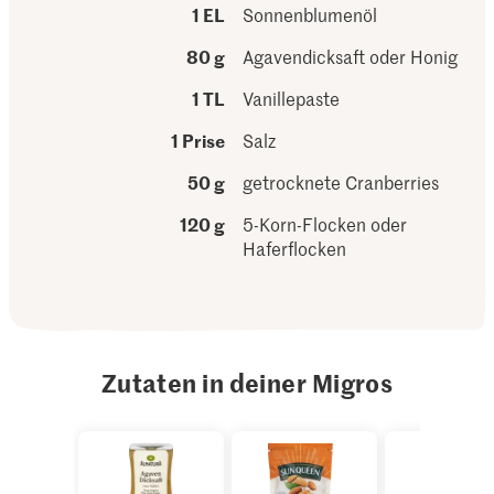
1 EL
Sonnenblumenöl
80 g
Agavendicksaft oder Honig
1 TL
Vanillepaste
1 Prise
Salz
50 g
getrocknete Cranberries
120 g
5-Korn-Flocken oder
Haferflocken
Zutaten in deiner Migros