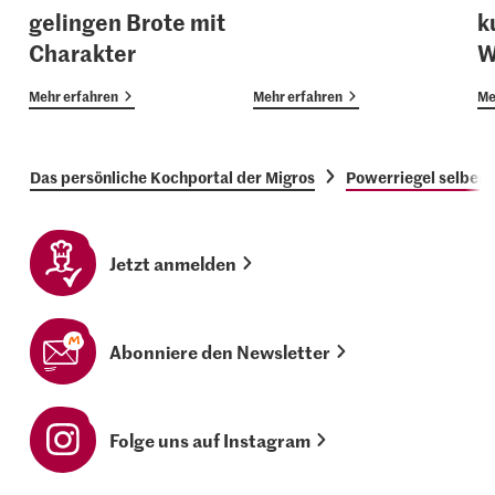
gelingen Brote mit
k
Charakter
W
Mehr erfahren
Mehr erfahren
Me
Das persönliche Kochportal der Migros
Powerriegel selber
Jetzt anmelden
Abonniere den Newsletter
Folge uns auf Instagram