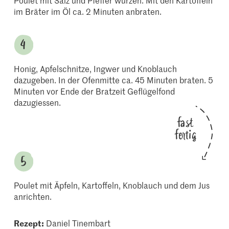
Poulet mit Salz und Pfeffer würzen. Mit den Kartoffeln
im Bräter im Öl ca. 2 Minuten anbraten.
Honig, Apfelschnitze, Ingwer und Knoblauch
dazugeben. In der Ofenmitte ca. 45 Minuten braten. 5
Minuten vor Ende der Bratzeit Geflügelfond
dazugiessen.
fast
fertig
Poulet mit Äpfeln, Kartoffeln, Knoblauch und dem Jus
anrichten.
Rezept:
Daniel Tinembart