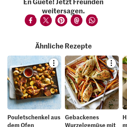
En Guete! Jetzt Freunden
weitersagen.
Ähnliche Rezepte
Bookmark
Bookmar
recipe
recipe
or
or
add
add
it
it
to
to
your
your
collections.
collection
Pouletschenkel aus
Gebackenes
H
dem Ofen
Wurzelgemüse mit
m