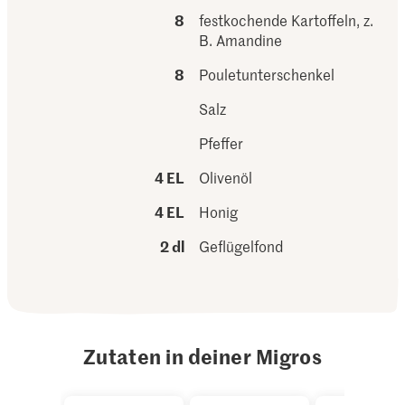
8
festkochende Kartoffeln, z.
B. Amandine
8
Pouletunterschenkel
Salz
Pfeffer
4 EL
Olivenöl
4 EL
Honig
2 dl
Geflügelfond
Zutaten in deiner Migros