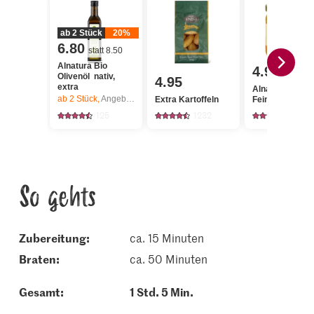
ab 2 Stück
20%
6.80
statt 8.50
Alnatura Bio
4.95
Olivenöl nativ,
4.95
extra
Alnatura Bio H
ab 2
Stück,
Angebot gilt nur vom 6.8. bis 12.8.2026, solange Vorrat.
Extra Kartoffeln
Feine Blüte
125
1232
158
So gehts
Zubereitung:
ca. 15 Minuten
braten:
ca. 50 Minuten
Gesamt:
1 Std. 5 Min.