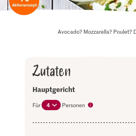
Avocado? Mozzarella? Poulet? Dre
Zutaten
Hauptgericht
4
Für
Personen