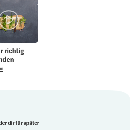
r richtig
nden
en
er dir für später