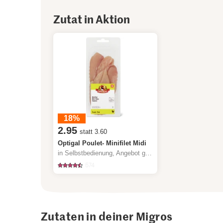
Zutat in Aktion
18%
2.95
statt 3.60
Optigal Poulet- Minifilet Midi
in Selbstbedienung, Angebot gilt nur vom 6.8. bis 12.8.2026, solange Vorrat.
574
Zutaten in deiner Migros