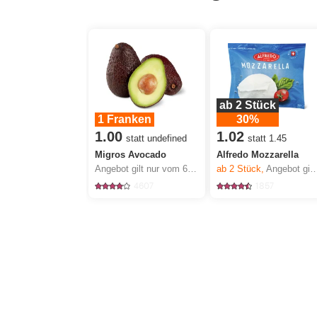
ab 2 Stück
1 Franken
30%
1.00
1.02
statt undefined
statt 1.45
Migros Avocado
Alfredo Mozzarella
Angebot gilt nur vom 6.8. bis 12.8.2026, solange Vorrat.
ab 2
Stück,
Angebot gilt nur vom 6.8. bis 12.8.2026, solange Vorrat.
4607
1857