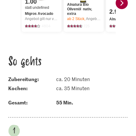
1.00
Alnatura Bio
statt undefined
Olivenöl nativ,
2.95
Migros Avocado
extra
Angebot gilt nur vom 6.8. bis 12.8.2026, solange Vorrat.
ab 2
Stück,
Angebot gilt nur vom 6.8. bis 12.8.2026, solange Vorrat.
Alnatura Bio Di
4604
125
9
So gehts
Zubereitung:
ca. 20 Minuten
kochen:
ca. 35 Minuten
Gesamt:
55 Min.