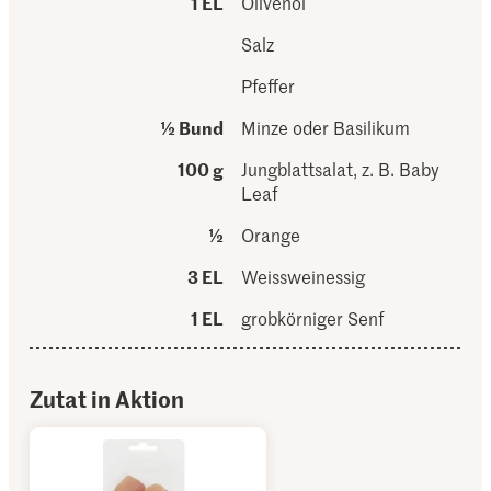
1 EL
Olivenöl
Salz
Pfeffer
½ Bund
Minze oder Basilikum
100 g
Jungblattsalat, z. B. Baby
Leaf
½
Orange
3 EL
Weissweinessig
1 EL
grobkörniger Senf
Zutat in Aktion