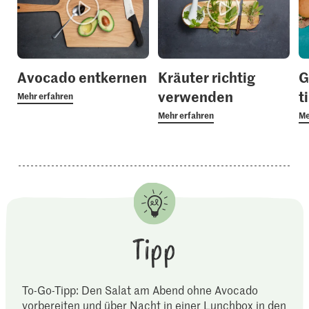
Avocado entkernen
Kräuter richtig
G
verwenden
t
Mehr erfahren
Mehr erfahren
Me
Tipp
To-Go-Tipp: Den Salat am Abend ohne Avocado
vorbereiten und über Nacht in einer Lunchbox in den