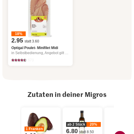
18%
2.95
statt 3.60
Optigal Poulet- Minifilet Midi
in Selbstbedienung, Angebot gilt nur vom 6.8. bis 12.8.2026, solange Vorrat.
573
Zutaten in deiner Migros
ab 2 Stück
20%
1 Franken
6.80
statt 8.50