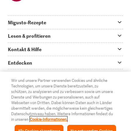
Migusto-Rezepte
Migusto App
Lesen & profitieren
Was koche ich heute?
Tipps & Tricks
Kontakt & Hilfe
Hauptgerichte
Storys
Fragen zu Migusto
Entdecken
Schnelle & einfache Rezepte
How to-Videos
Infos zum Kochen mit Migusto
Supermarkt
Wir und unsere Partner verwenden Cookies und ähnliche
Apéro & Fingerfood
DE
Glossar
FR
IT
Kontakt
Migros Online
Technologien, um unsere Dienste bereitzustellen, zu
schützen, zu analysieren und zu verbessern sowie um unsere
Backen
Migusto Login
Mediadaten Werbetreibende
Über die Migros
Dienste und Werbungen zu personalisieren, auch auf
Webseiten von Dritten. Dabei können Daten auch in Länder
Rezepte für Familien & Kinder
Migusto Printmagazin
Impressum
übermittelt werden, die möglicherweise kein gleichwertiges
Filialen
© 2026 Migros-Genossenschafts-Bund
Datenschutzniveau haben. Weitere Informationen findest du
Alle Rezeptkategorien
Wettbewerbe
in unseren
Cookie-Informationen.
Rechtliche Hinweise
Cumulus
Alle Cookies akzeptieren
Nur notwendige Cookies