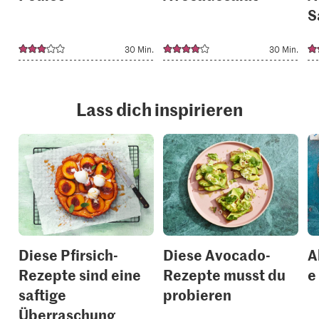
S
30 Min.
30 Min.
Lass dich inspirieren
Diese Pfirsich-
Diese Avocado-
A
Rezepte sind eine
Rezepte musst du
e
saftige
probieren
Überraschung