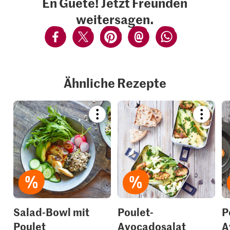
En Guete! Jetzt Freunden
weitersagen.
Ähnliche Rezepte
Bookmark
Bookmar
recipe
recipe
or
or
add
add
it
it
to
to
your
your
collections.
collection
Salad-Bowl mit
Poulet-
P
Poulet
Avocadosalat
A