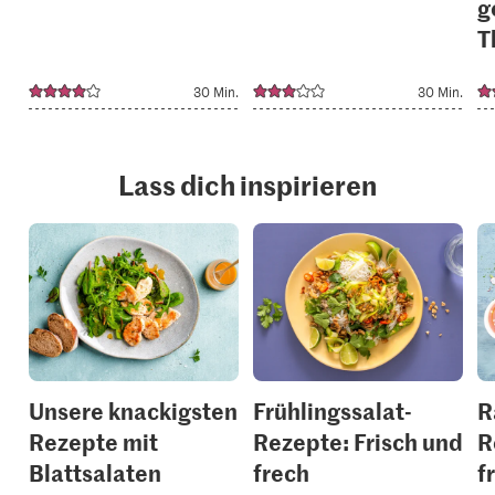
g
T
30 Min.
30 Min.
Lass dich inspirieren
Unsere knackigsten
Frühlingssalat-
R
Rezepte mit
Rezepte: Frisch und
R
Blattsalaten
frech
f