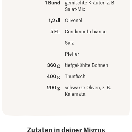
1 Bund
gemischte Kräuter, z. B.
Salat-Mix
1,2 dl
Olivenöl
5 EL
Condimento bianco
Salz
Pfeffer
360 g
tiefgekühlte Bohnen
400 g
Thunfisch
200 g
schwarze Oliven, z. B.
Kalamata
Zutaten in deiner Migros