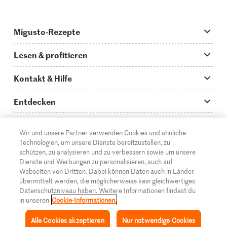
Migusto-Rezepte
Migusto App
Lesen & profitieren
Was koche ich heute?
Tipps & Tricks
Kontakt & Hilfe
Hauptgerichte
Storys
Fragen zu Migusto
Entdecken
Schnelle & einfache Rezepte
How to-Videos
Infos zum Kochen mit Migusto
Supermarkt
Wir und unsere Partner verwenden Cookies und ähnliche
Apéro & Fingerfood
DE
Glossar
FR
IT
Kontakt
Migros Online
Technologien, um unsere Dienste bereitzustellen, zu
schützen, zu analysieren und zu verbessern sowie um unsere
Backen
Migusto Login
Mediadaten Werbetreibende
Über die Migros
Dienste und Werbungen zu personalisieren, auch auf
Webseiten von Dritten. Dabei können Daten auch in Länder
Rezepte für Familien & Kinder
Migusto Printmagazin
Impressum
übermittelt werden, die möglicherweise kein gleichwertiges
Filialen
© 2026 Migros-Genossenschafts-Bund
Datenschutzniveau haben. Weitere Informationen findest du
Alle Rezeptkategorien
Wettbewerbe
in unseren
Cookie-Informationen.
Rechtliche Hinweise
Cumulus
Alle Cookies akzeptieren
Nur notwendige Cookies
Datenschutz
Migros-Magazin