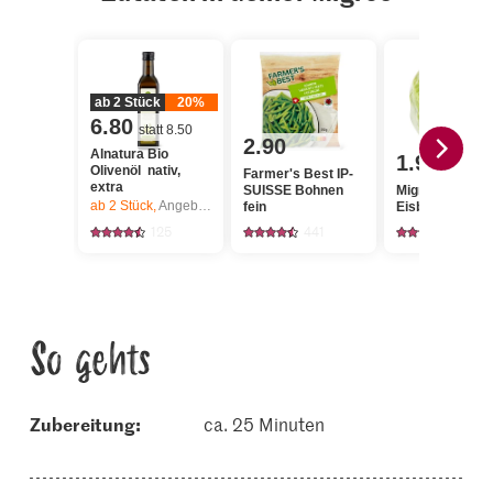
ab 2 Stück
20%
6.80
statt 8.50
2.90
Alnatura Bio
1.95
Olivenöl nativ,
Farmer's Best IP-
extra
SUISSE Bohnen
Migros
ab 2
Stück,
Angebot gilt nur vom 6.8. bis 12.8.2026, solange Vorrat.
fein
Eisbergsalat
125
441
2934
So gehts
Zubereitung:
ca. 25 Minuten