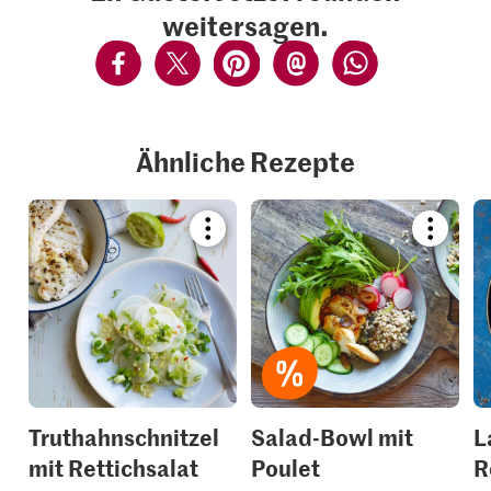
weitersagen.
Ähnliche Rezepte
Bookmark
Bookmar
recipe
recipe
or
or
add
add
it
it
to
to
your
your
collections.
collection
Truthahnschnitzel
Salad-Bowl mit
L
mit Rettichsalat
Poulet
R