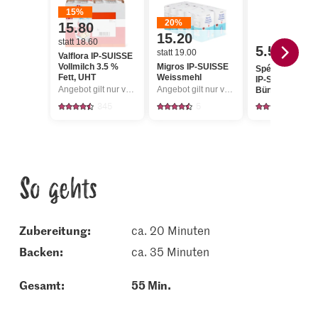
15%
20%
15.80
15.20
statt 18.60
5.50
statt 19.00
Valflora IP-SUISSE
Vollmilch 3.5 %
Migros IP-SUISSE
Spécialité Suis
Fett, UHT
Weissmehl
IP-SUISSE
Angebot gilt nur vom 6.8. bis 12.8.2026, solange Vorrat.
Angebot gilt nur vom 6.8. bis 12.8.2026, solange Vorrat.
Bündner
Rohschinken
345
5
322
hauchdünn
So gehts
Zubereitung:
ca. 20 Minuten
backen:
ca. 35 Minuten
Gesamt:
55 Min.