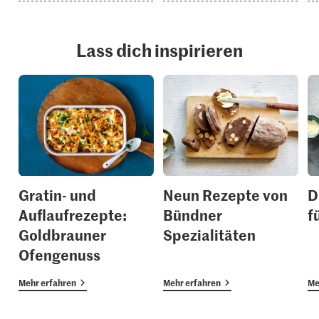
Lass dich inspirieren
Gratin- und
Neun Rezepte von
D
Auflaufrezepte:
Bündner
f
Goldbrauner
Spezialitäten
Ofengenuss
Mehr erfahren
Mehr erfahren
Me