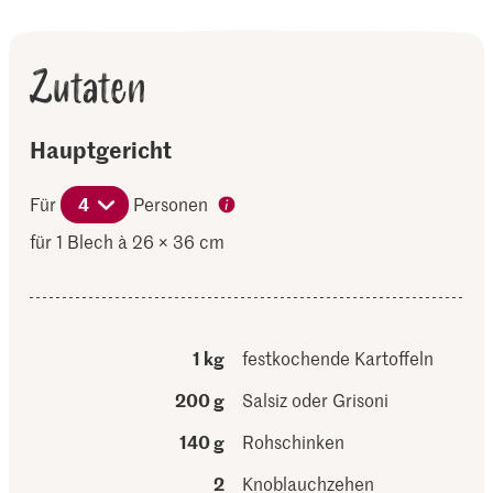
Zutaten
Hauptgericht
Für
4
Personen
für 1 Blech à 26 × 36 cm
1 kg
festkochende Kartoffeln
200 g
Salsiz oder Grisoni
140 g
Rohschinken
2
Knoblauchzehen