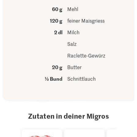
60 g
Mehl
120 g
feiner Maisgriess
2 dl
Milch
Salz
Raclette-Gewürz
20 g
Butter
½ Bund
Schnittlauch
Zutaten in deiner Migros