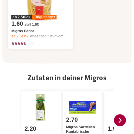
ab 2 Stück
-.30
günstiger
1.60
statt 1.90
Migros Penne
ab 2
Stück,
Angebot gilt nur vom 6.8. bis 12.8.2026, solange Vorrat.
440
Zutaten in deiner Migros
2.70
Migros Sardellen
2.20
1.95
Kantabrische