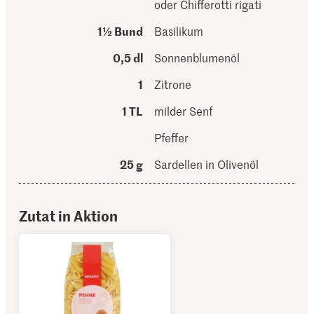
oder Chifferotti rigati
1½ Bund
Basilikum
0,5 dl
Sonnenblumenöl
1
Zitrone
1 TL
milder Senf
Pfeffer
25 g
Sardellen in Olivenöl
Zutat in Aktion