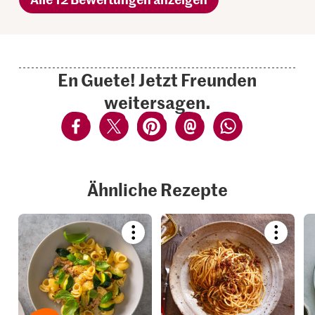
En Guete! Jetzt Freunden
weitersagen.
Ähnliche Rezepte
Bookmark
Bookmar
recipe
recipe
or
or
add
add
it
it
to
to
your
your
collections.
collection