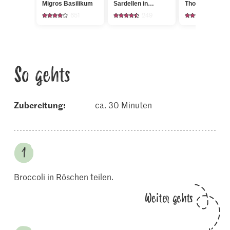
Migros Basilikum
Sardellen in
Thomy Senf mi
Olivenöl
651
249
479
So gehts
Zubereitung:
ca. 30 Minuten
Broccoli in Röschen teilen.
Weiter gehts