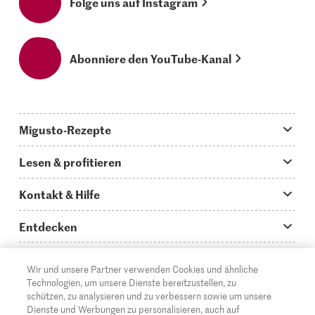
Folge uns auf Instagram
Abonniere den YouTube-Kanal
Migusto-Rezepte
Migusto App
Lesen & profitieren
Was koche ich heute?
Tipps & Tricks
Kontakt & Hilfe
Hauptgerichte
Storys
Fragen zu Migusto
Entdecken
Schnelle & einfache Rezepte
How to-Videos
Infos zum Kochen mit Migusto
Supermarkt
Wir und unsere Partner verwenden Cookies und ähnliche
Apéro & Fingerfood
DE
Glossar
FR
IT
Kontakt
Migros Online
Technologien, um unsere Dienste bereitzustellen, zu
schützen, zu analysieren und zu verbessern sowie um unsere
Backen
Migusto Login
Mediadaten Werbetreibende
Über die Migros
Dienste und Werbungen zu personalisieren, auch auf