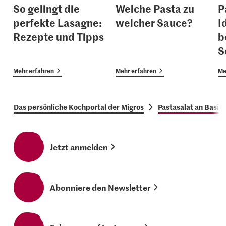
So gelingt die
Welche Pasta zu
P
perfekte Lasagne:
welcher Sauce?
I
Rezepte und Tipps
b
S
Mehr erfahren
Mehr erfahren
Me
Das persönliche Kochportal der Migros
Pastasalat an Basil
Jetzt anmelden
Abonniere den Newsletter