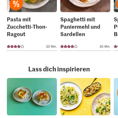
Pasta mit
Spaghetti mit
S
Zucchetti-Thon-
Paniermehl und
P
Ragout
Sardellen
B
20 Min.
30 Min.
Lass dich inspirieren