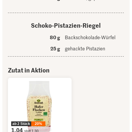
Schoko-Pistazien-Riegel
80 g
Backschokolade-Würfel
25 g
gehackte Pistazien
Zutat in Aktion
ab 2 Stück
20%
1.04
statt 1.30