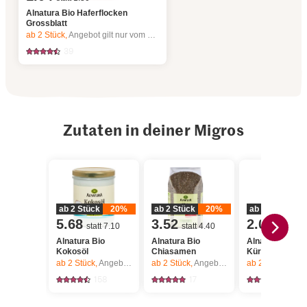
Alnatura Bio Haferflocken
Grossblatt
ab 2
Stück,
Angebot gilt nur vom 6.8. bis 12.8.2026, solange Vorrat.
39
Zutaten in deiner Migros
ab 2 Stück
20%
ab 2 Stück
20%
ab 2 Stück
2
5.68
3.52
2.04
statt 7.10
statt 4.40
statt 2.5
Alnatura Bio
Alnatura Bio
Alnatura Bio
Kokosöl
Chiasamen
Kürbiskerne
ab 2
Stück,
Angebot gilt nur vom 6.8. bis 12.8.2026, solange Vorrat.
ab 2
Stück,
Angebot gilt nur vom 6.8. bis 12.8.2026, solange Vorrat.
ab 2
Stück,
Angebot gilt nur vom 6.8. bis 12.8.2026,
158
17
110