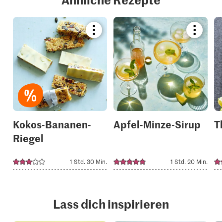
Bookmark
Bookmar
recipe
recipe
or
or
add
add
it
it
to
to
your
your
collections.
collection
Kokos-Bananen-
Apfel-Minze-Sirup
T
Riegel
1 Std. 30 Min.
1 Std. 20 Min.
Lass dich inspirieren