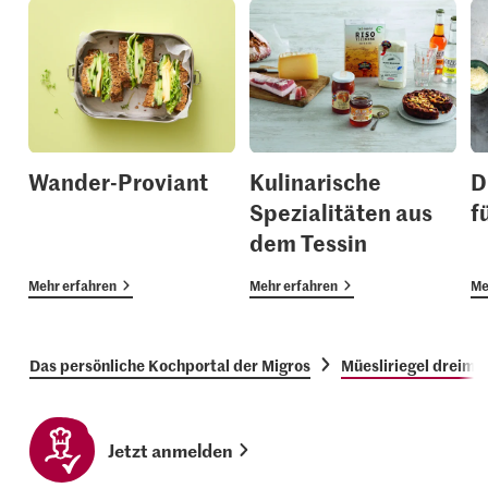
Wander-Proviant
Kulinarische
D
Spezialitäten aus
f
dem Tessin
Mehr erfahren
Mehr erfahren
Me
Das persönliche Kochportal der Migros
Müesliriegel dreima
Jetzt anmelden