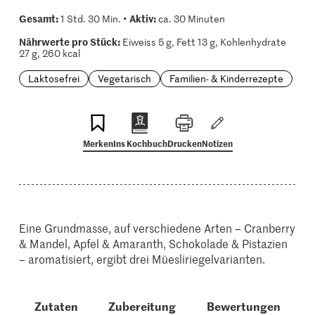
Gesamt:
Aktiv:
1 Std. 30 Min. •
ca. 30 Minuten
Nährwerte pro Stück:
Eiweiss 5 g, Fett 13 g, Kohlenhydrate
27 g, 260 kcal
Laktosefrei
Vegetarisch
Familien- & Kinderrezepte
Merken
Ins Kochbuch
Drucken
Notizen
Eine Grundmasse, auf verschiedene Arten – Cranberry
& Mandel, Apfel & Amaranth, Schokolade & Pistazien
– aromatisiert, ergibt drei Müesliriegelvarianten.
Zutaten
Zubereitung
Bewertungen