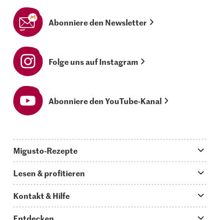
Abonniere den Newsletter
Folge uns auf Instagram
Abonniere den YouTube-Kanal
Migusto-Rezepte
Migusto App
Lesen & profitieren
Was koche ich heute?
Tipps & Tricks
Kontakt & Hilfe
Hauptgerichte
Storys
Fragen zu Migusto
Entdecken