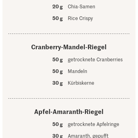
20 g
Chia-Samen
50 g
Rice Crispy
Cranberry-Mandel-Riegel
50 g
getrocknete Cranberries
50 g
Mandeln
30 g
Kürbiskerne
Apfel-Amaranth-Riegel
50 g
getrocknete Apfelringe
30 g
Amaranth, gepufft