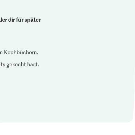
er dir für später
len Kochbüchern.
ts gekocht hast.