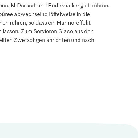
ne, M-Dessert und Puderzucker glattrühren.
ee abwechselnd löffelweise in die
hen rühren, so dass ein Marmoreffekt
n lassen. Zum Servieren Glace aus den
tellten Zwetschgen anrichten und nach
4.50
erzucker
Vanilleschoten
7
247