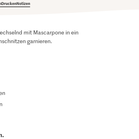
h
Drucken
Notizen
wechselnd mit Mascarpone in ein
schnitzen garnieren.
en
n
n.