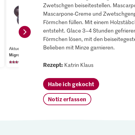
Zwetschgen beiseitestellen. Mascarpo
Mascarpone-Creme und Zwetschgenpür
Förmchen füllen. Mit einem Holzstäbc
entsteht. Glace 3–4 Stunden gefriere
1.80
Förmchen lösen, mit den beiseiteges
M-Classic IP-SUISSE
Belieben mit Minze garnieren.
1.50
Aktueller Tagespreis
Cristal Feinkristall-
Migros Zwetschgen
Zucker
Migros Pud
598
1137
65
Rezept:
Katrin Klaus
Habe ich gekocht
Notiz erfassen