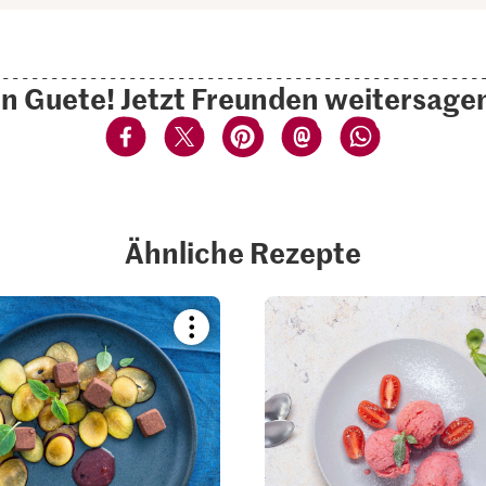
n Guete! Jetzt Freunden weitersage
Ähnliche Rezepte
Bookmark
recipe
or
add
it
to
your
collections.