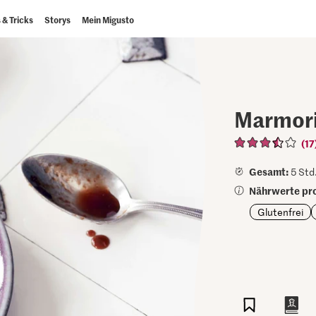
 & Tricks
Storys
Mein Migusto
Marmori
(17
Gesamt:
5 Std.
Nährwerte pro
Glutenfrei