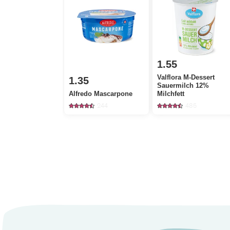
1.55
Valflora M-Dessert
1.35
Sauermilch 12%
Alfredo Mascarpone
Milchfett
244
485