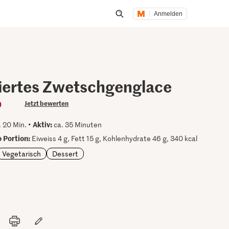
Anmelden
Suche öffnen
ertes Zwetschgenglace
)
Jetzt bewerten
Aktiv:
 20 Min. •
ca. 35 Minuten
 Portion:
Eiweiss 4 g, Fett 15 g, Kohlenhydrate 46 g, 340 kcal
Vegetarisch
Dessert