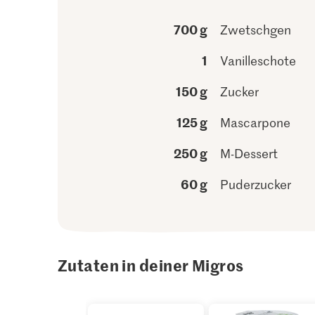
700 g
Zwetschgen
1
Vanilleschote
150 g
Zucker
125 g
Mascarpone
250 g
M-Dessert
60 g
Puderzucker
Zutaten in deiner Migros