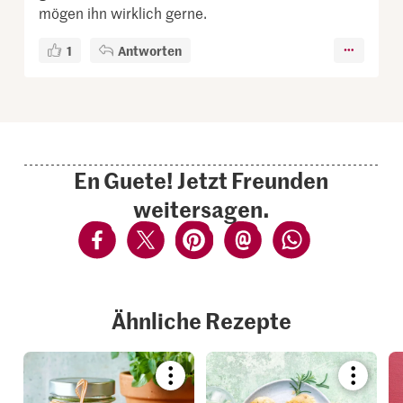
mögen ihn wirklich gerne.
1
Antworten
En Guete! Jetzt Freunden
weitersagen.
Ähnliche Rezepte
Bookmark
Bookmar
recipe
recipe