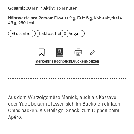
Gesamt:
Aktiv:
30 Min. •
15 Minuten
Nährwerte pro Person:
Eiweiss 2 g, Fett 5 g, Kohlenhydrate
45 g, 250 kcal
Glutenfrei
Laktosefrei
Vegan
Merken
Ins Kochbuch
Drucken
Notizen
Aus dem Wurzelgemüse Maniok, auch als Kassave
oder Yuca bekannt, lassen sich im Backofen einfach
Chips backen. Als Beilage, Snack, zum Dippen beim
Apéro.