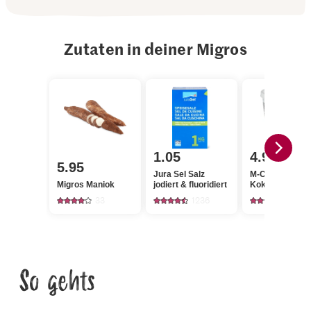
Zutaten in deiner Migros
1.05
4.95
5.95
Jura Sel Salz
M-Classic
Migros Maniok
jodiert & fluoridiert
Kokosfett
33
1236
377
So gehts