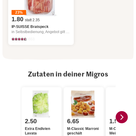
23%
1.80
statt 2.35
IP-SUISSE Bratspeck
in Selbstbedienung, Angebot gilt nur vom 6.8. bis 12.8.2026, solange Vorrat.
653
Zutaten in deiner Migros
2.50
6.65
1.55
Extra Endivien
M-Classic Marroni
M-Classic
Lavata
geschält
Weissweinessi