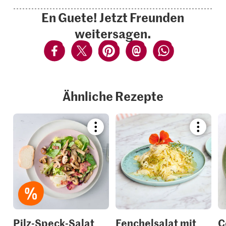
En Guete! Jetzt Freunden
weitersagen.
Ähnliche Rezepte
Bookmark
Bookmar
recipe
recipe
or
or
add
add
it
it
to
to
your
your
collections.
collection
Pilz-Speck-Salat
Fenchelsalat mit
C