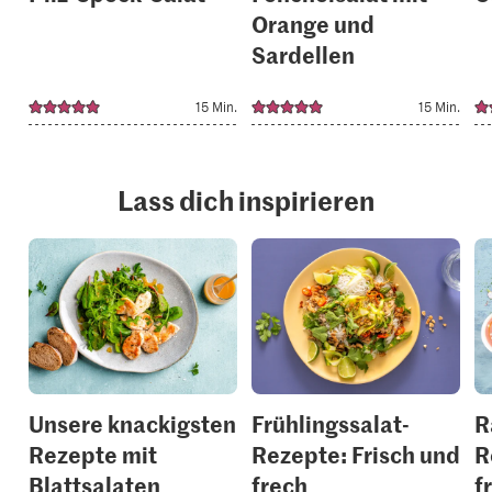
Orange und
Sardellen
15 Min.
15 Min.
Lass dich inspirieren
Unsere knackigsten
Frühlingssalat-
R
Rezepte mit
Rezepte: Frisch und
R
Blattsalaten
frech
f