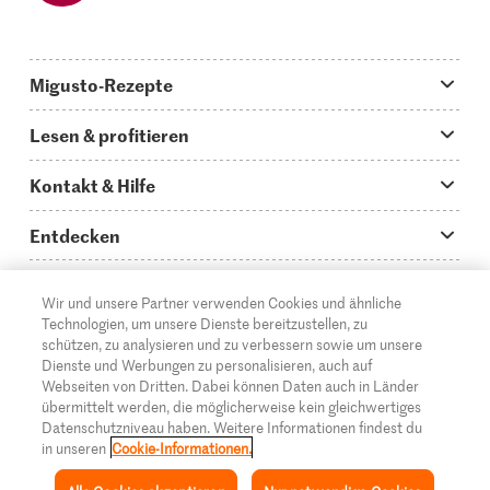
Migusto-Rezepte
Migusto App
Lesen & profitieren
Was koche ich heute?
Tipps & Tricks
Kontakt & Hilfe
Hauptgerichte
Storys
Fragen zu Migusto
Entdecken
Schnelle & einfache Rezepte
How to-Videos
Infos zum Kochen mit Migusto
Supermarkt
Wir und unsere Partner verwenden Cookies und ähnliche
Apéro & Fingerfood
DE
Glossar
FR
IT
Kontakt
Migros Online
Technologien, um unsere Dienste bereitzustellen, zu
schützen, zu analysieren und zu verbessern sowie um unsere
Backen
Migusto Login
Mediadaten Werbetreibende
Über die Migros
Dienste und Werbungen zu personalisieren, auch auf
Webseiten von Dritten. Dabei können Daten auch in Länder
Rezepte für Familien & Kinder
Migusto Printmagazin
Impressum
übermittelt werden, die möglicherweise kein gleichwertiges
Filialen
© 2026 Migros-Genossenschafts-Bund
Datenschutzniveau haben. Weitere Informationen findest du
Alle Rezeptkategorien
Wettbewerbe
in unseren
Cookie-Informationen.
Rechtliche Hinweise
Cumulus