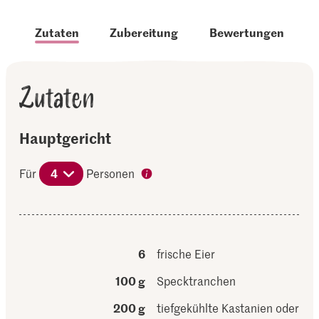
Zutaten
Zubereitung
Bewertungen
Zutaten
Hauptgericht
Für
4
Personen
6
frische Eier
100 g
Specktranchen
200 g
tiefgekühlte Kastanien oder