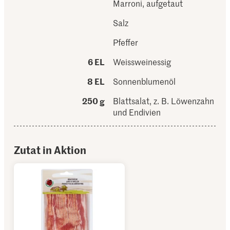
Marroni, aufgetaut
Salz
Pfeffer
6 EL
Weissweinessig
8 EL
Sonnenblumenöl
250 g
Blattsalat, z. B. Löwenzahn
und Endivien
Zutat in Aktion