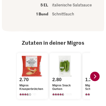
5 EL
italienische Salatsauce
1 Bund
Schnittlauch
Zutaten in deiner Migros
2.70
2.80
1.20
Migros
Migros Snack
Migros
Knusperbrötchen
Gurken
Schnittlauch
161
1305
663