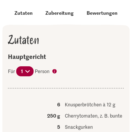
Zutaten
Zubereitung
Bewertungen
Zutaten
Hauptgericht
Für
1
Person
6
Knusperbrötchen à 12 g
250 g
Cherrytomaten, z. B. bunte
5
Snackgurken