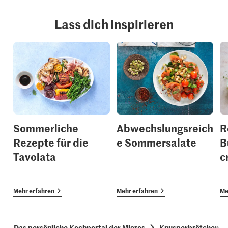
Lass dich inspirieren
Sommerliche
Abwechslungsreich
R
Rezepte für die
e Sommersalate
B
Tavolata
c
Mehr erfahren
Mehr erfahren
Me
Das persönliche Kochportal der Migros
Knusperbrötchen Pa