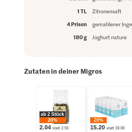
1 TL
Zitronensaft
4 Prisen
gemahlener Ing
180 g
Joghurt nature
Zutaten in deiner Migros
ab 2 Stück
20%
20%
2.04
15.20
statt 2.55
statt 19.00