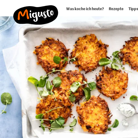
Was koche ich heute?
Rezepte
Tipps