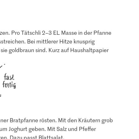
tzen. Pro Tätschli 2–3 EL Masse in der Pfanne
treichen. Bei mittlerer Hitze knusprig
 sie goldbraun sind. Kurz auf Haushaltpapier
fast
fertig
iner Bratpfanne rösten. Mit den Kräutern grob
um Joghurt geben. Mit Salz und Pfeffer
en. Dazu passt Blattsalat.
agespreis