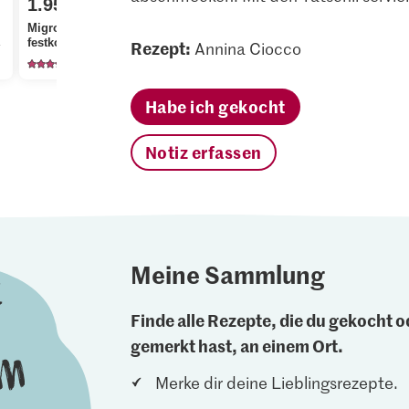
1.95
IP-SUISSE 
1.95
Migros Kartoffeln
Region Eie
nge Vorrat.
festkochend
Migros Karotten
Freilandhal
Rezept:
Annina Ciocco
2002
4247
74
Habe ich gekocht
Notiz erfassen
Meine Sammlung
Finde alle Rezepte, die du gekocht od
gemerkt hast, an einem Ort.
Merke dir deine Lieblingsrezepte.