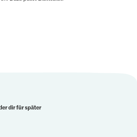
0.80
Aus der
1.60
r
M-Budget Joghurt
tung
Nature
Bio Peterli glatt
3
1989
347
er dir für später