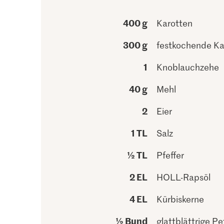
400 g
Karotten
300 g
festkochende Kar
1
Knoblauchzehe
40 g
Mehl
2
Eier
1 TL
Salz
½ TL
Pfeffer
2 EL
HOLL-Rapsöl
4 EL
Kürbiskerne
½ Bund
glattblättrige Pet