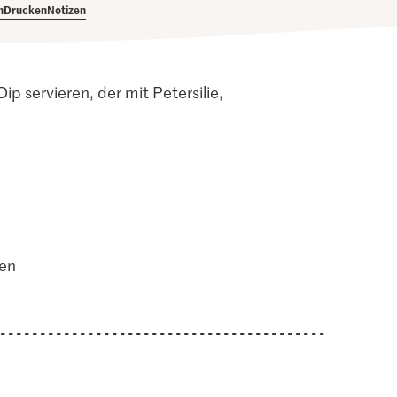
h
Drucken
Notizen
p servieren, der mit Petersilie,
ten