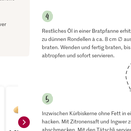
wer
Restliches Öl in einer Bratpfanne erhi
zu dünnen Rondellen à ca. 8 cm ∅ auss
braten. Wenden und fertig braten, bis
abtropfen und sofort servieren.
Inzwischen Kürbiskerne ohne Fett in e
hacken. Mit Zitronensaft und Ingwer z
abschmecken. Mit den Tätschli servier
Aktueller T