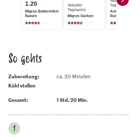
Aktueller
1.20
Aktueller
Tagespreis
Tagespreis
Migros Buttermilch
Anna's Best
Nature
Migros Gurken
Randen gedämp
273
7072
535
So gehts
Zubereitung:
ca. 20 Minuten
kühl stellen
Gesamt:
1 Std. 20 Min.