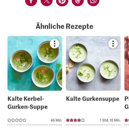
Ähnliche Rezepte
Bookmark
Bookmar
recipe
recipe
or
or
add
add
it
it
to
to
your
your
collections.
collection
Kalte Kerbel-
Kalte Gurkensuppe
P
Gurken-Suppe
G
45 Min.
1 Std. 15 Min.