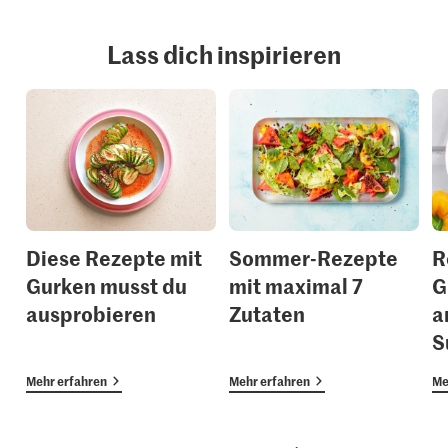
Lass dich inspirieren
Diese Rezepte mit
Sommer-Rezepte
R
Gurken musst du
mit maximal 7
G
ausprobieren
Zutaten
a
S
Mehr erfahren
Mehr erfahren
Me