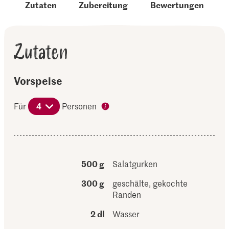
Zutaten
Zubereitung
Bewertungen
Zutaten
Vorspeise
Für
4
Personen
500 g
Salatgurken
300 g
geschälte, gekochte
Randen
2 dl
Wasser