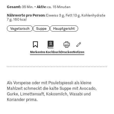
Gesamt:
Aktiv:
35 Min. •
ca. 15 Minuten
Nährwerte pro Person:
Eiweiss 3 g, Fett 13 g, Kohlenhydrate
7 g, 160 kcal
Vegetarisch
Suppe
Hauptgericht
Merken
Ins Kochbuch
Drucken
Notizen
Als Vorspeise oder mit Pouletspiessli als kleine
Mahlzeit schmeckt die kalte Suppe mit Avocado,
Gurke, Limettensaft, Kokosmilch, Wasabi und
Koriander prima.