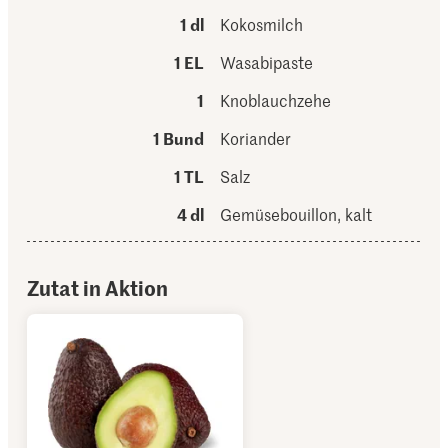
1 dl
Kokosmilch
1 EL
Wasabipaste
1
Knoblauchzehe
1 Bund
Koriander
1 TL
Salz
4 dl
Gemüsebouillon, kalt
Zutat in Aktion