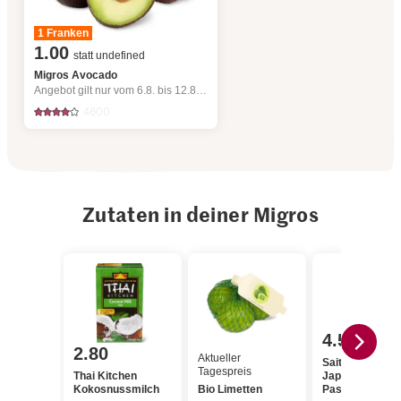
1 Franken
1.00
statt undefined
Migros Avocado
Angebot gilt nur vom 6.8. bis 12.8.2026, solange Vorrat.
4600
Zutaten in deiner Migros
4.55
2.80
Aktueller
Saitaku Simply
Tagespreis
Thai Kitchen
Japanese Wasa
Kokosnussmilch
Bio Limetten
Paste with fres