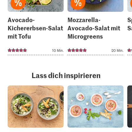
Avocado-
Mozzarella-
S
Kichererbsen-Salat
Avocado-Salat mit
S
mit Tofu
Microgreens
10 Min.
20 Min.
Lass dich inspirieren