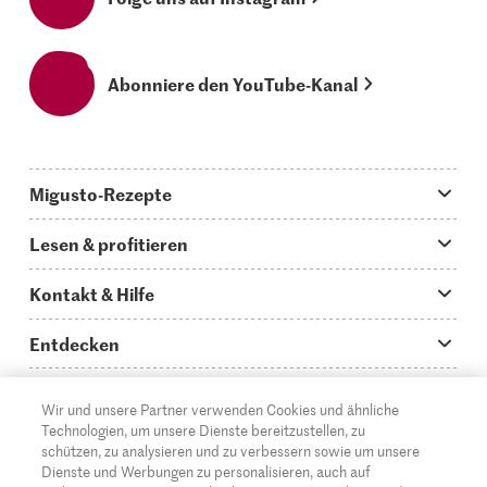
Abonniere den YouTube-Kanal
Migusto-Rezepte
Migusto App
Lesen & profitieren
Was koche ich heute?
Tipps & Tricks
Kontakt & Hilfe
Hauptgerichte
Storys
Fragen zu Migusto
Entdecken
Schnelle & einfache Rezepte
How to-Videos
Infos zum Kochen mit Migusto
Supermarkt
Wir und unsere Partner verwenden Cookies und ähnliche
Apéro & Fingerfood
DE
Glossar
FR
IT
Kontakt
Migros Online
Technologien, um unsere Dienste bereitzustellen, zu
schützen, zu analysieren und zu verbessern sowie um unsere
Backen
Migusto Login
Mediadaten Werbetreibende
Über die Migros
Dienste und Werbungen zu personalisieren, auch auf