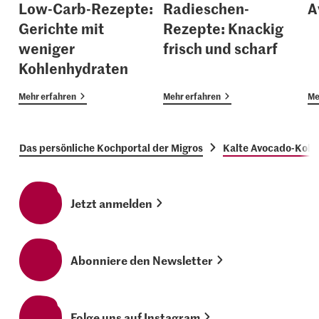
Low-Carb-Rezepte:
Radieschen-
A
Gerichte mit
Rezepte: Knackig
weniger
frisch und scharf
Kohlenhydraten
Mehr erfahren
Mehr erfahren
Me
Das persönliche Kochportal der Migros
Kalte Avocado-Kok
Jetzt anmelden
Abonniere den Newsletter
Folge uns auf Instagram