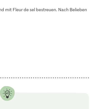
nd mit Fleur de sel bestreuen. Nach Belieben
4.50
lch 3.5%
risiert
Patissier Vanillepaste
5
97