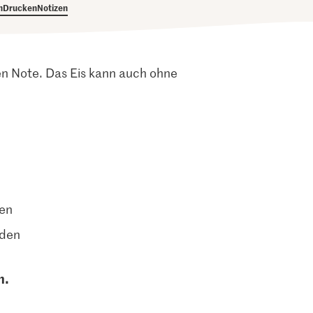
h
Drucken
Notizen
den Note. Das Eis kann auch ohne
ten
nden
n.