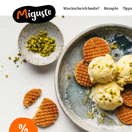
Was koche ich heute?
Rezepte
Tipps