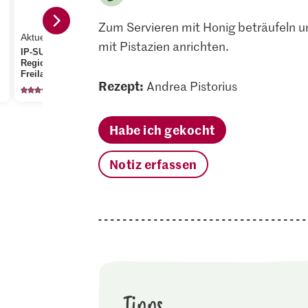
Zum Servieren mit Honig beträufeln u
Aktueller Tagespreis
3.95
1.85
mit Pistazien anrichten.
IP-SUISSE Aus der
Region Eier
Patissier Pistazien
Bio Vollmi
Freilandhaltung
gehackt
Fett, pasteu
Rezept:
Andrea Pistorius
743
103
85
Habe ich gekocht
Notiz erfassen
Tipps