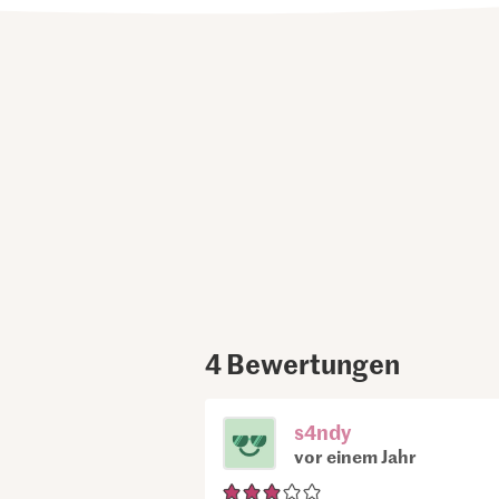
4
Bewertungen
s4ndy
vor einem Jahr