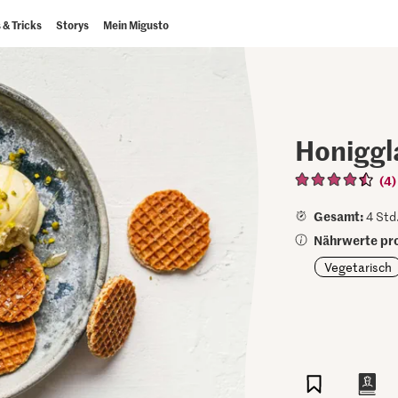
 & Tricks
Storys
Mein Migusto
Honiggla
(4)
Gesamt:
4 Std.
Nährwerte pro
Vegetarisch