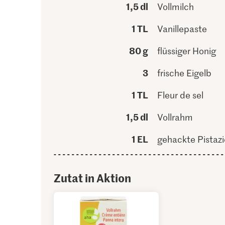
1,5 dl
Vollmilch
1 TL
Vanillepaste
80 g
flüssiger Honig
3
frische Eigelb
1 TL
Fleur de sel
1,5 dl
Vollrahm
1 EL
gehackte Pistaz
Zutat in Aktion