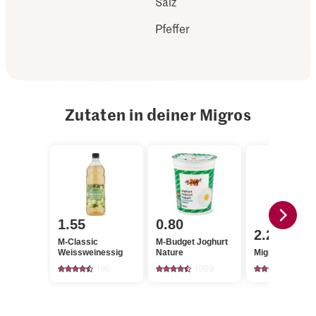
Salz
Pfeffer
Zutaten in deiner Migros
1.55
0.80
2.20
M-Classic
M-Budget Joghurt
Weissweinessig
Nature
Migros Dill
195
1989
230