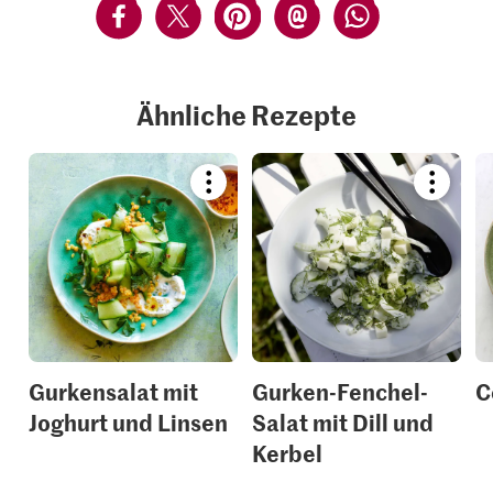
Ähnliche Rezepte
Bookmark
Bookmar
recipe
recipe
or
or
add
add
it
it
to
to
your
your
collections.
collection
Gurkensalat mit
Gurken-Fenchel-
C
Joghurt und Linsen
Salat mit Dill und
Kerbel