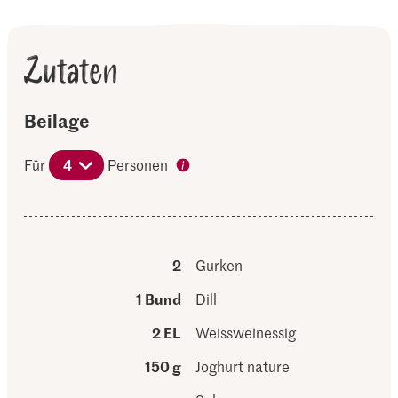
Zutaten
Beilage
Für
4
Personen
2
Gurken
1 Bund
Dill
2 EL
Weissweinessig
150 g
Joghurt nature