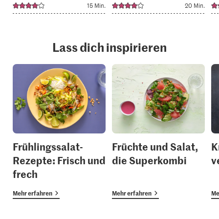
15 Min.
20 Min.
Lass dich inspirieren
Frühlingssalat-
Früchte und Salat,
K
Rezepte: Frisch und
die Superkombi
v
frech
Mehr erfahren
Mehr erfahren
Me