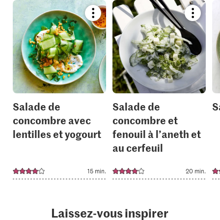
Bookmark
Bookmar
recipe
recipe
or
or
add
add
it
it
to
to
your
your
collections.
collection
Salade de
Salade de
S
concombre avec
concombre et
lentilles et yogourt
fenouil à l’aneth et
au cerfeuil
15 min.
20 min.
Laissez-vous inspirer