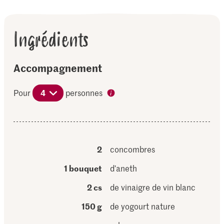
Ingrédients
Accompagnement
Pour
4
personnes
2
concombres
1 bouquet
d’aneth
2 cs
de vinaigre de vin blanc
150 g
de yogourt nature