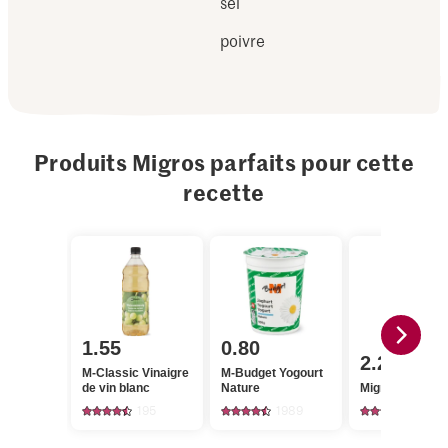
sel
poivre
Produits Migros parfaits pour cette
recette
1.55
0.80
2.20
M-Classic Vinaigre
M-Budget Yogourt
de vin blanc
Nature
Migros Aneth
195
1989
230