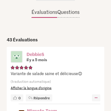
Évaluations
Questions
43
Évaluations
DebbieS
il y a 5 mois
Variante de salade saine et délicieuse😊
(traduction automatique)
Afficher la langue d’origine
0
Répondre
Migusto-Team