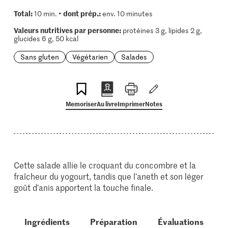
Total:
dont prép.:
10 min. •
env. 10 minutes
Valeurs nutritives par personne:
protéines 3 g, lipides 2 g,
glucides 6 g, 50 kcal
Sans gluten
Végétarien
Salades
Memoriser
Au livre
Imprimer
Notes
Cette salade allie le croquant du concombre et la
fraîcheur du yogourt, tandis que l’aneth et son léger
goût d’anis apportent la touche finale.
Ingrédients
Préparation
Évaluations