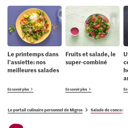
Le printemps dans
Fruits et salade, le
U
l’assiette: nos
super-combiné
c
meilleures salades
h
a
En savoir plus
En savoir plus
En 
Le portail culinaire personnel de Migros
Salade de concomb