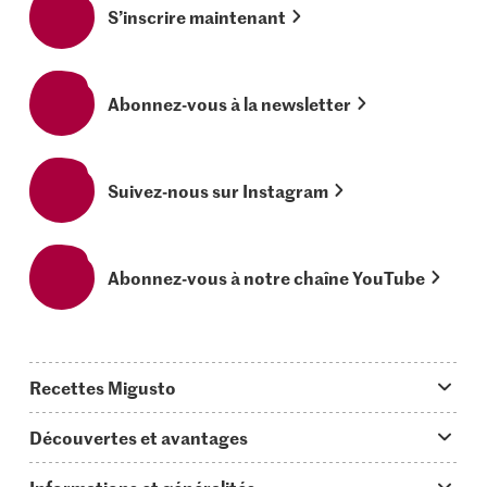
S’inscrire maintenant
Abonnez-vous à la newsletter
Suivez-nous sur Instagram
Abonnez-vous à notre chaîne YouTube
Recettes Migusto
App Migusto
Découvertes et avantages
Idées de menus
Trucs & astuces
Informations et généralités