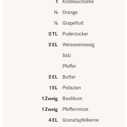
1
Knoblauchzehe
½
Orange
½
Grapefruit
2 TL
Puderzucker
2 EL
Weissweinessig
Salz
Pfeffer
2 EL
Butter
1 EL
Pistazien
1 Zweig
Basilikum
1 Zweig
Pfefferminze
4 EL
Granatapfelkerne