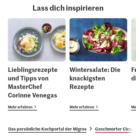
Lass dich inspirieren
Lieblingsrezepte
Wintersalate: Die
F
und Tipps von
knackigsten
d
MasterChef
Rezepte
Corinne Venegas
Mehr erfahren
Mehr erfahren
Me
Das persönliche Kochportal der Migros
Geschmorter Cicori