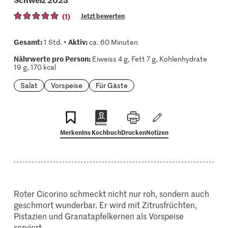
(1)
Jetzt bewerten
Gesamt:
Aktiv:
1 Std. •
ca. 60 Minuten
Nährwerte pro Person:
Eiweiss 4 g, Fett 7 g, Kohlenhydrate
19 g, 170 kcal
Salat
Vorspeise
Für Gäste
Merken
Ins Kochbuch
Drucken
Notizen
Roter Cicorino schmeckt nicht nur roh, sondern auch
geschmort wunderbar. Er wird mit Zitrusfrüchten,
Pistazien und Granatapfelkernen als Vorspeise
serviert.