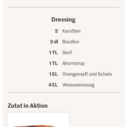
Dressing
2
Karotten
2 dl
Bouillon
1 TL
Senf
1 TL
Ahornsirup
1 EL
Orangensaft und Schale
4 EL
Weissweinessig
Zutat in Aktion