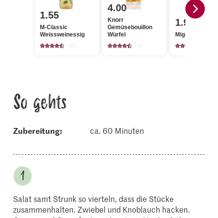
4.00
1.55
Knorr
1.95
M-Classic
Gemüsebouillon
Weissweinessig
Würfel
Migros Karotte
195
174
4247
So gehts
Zubereitung:
ca. 60 Minuten
Salat samt Strunk so vierteln, dass die Stücke
zusammenhalten. Zwiebel und Knoblauch hacken.