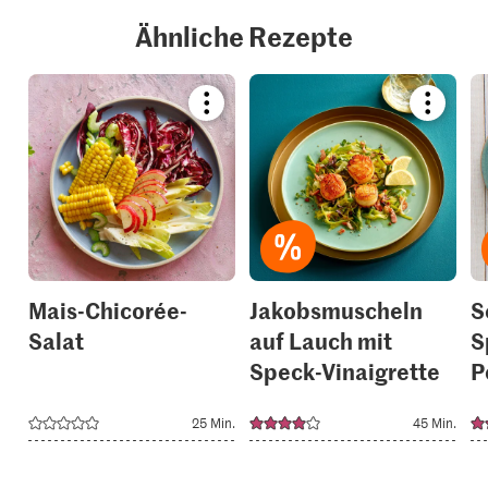
Ähnliche Rezepte
Bookmark
Bookmar
recipe
recipe
or
or
add
add
it
it
to
to
your
your
collections.
collection
Mais-Chicorée-
Jakobsmuscheln
S
Salat
auf Lauch mit
S
Speck-Vinaigrette
P
25 Min.
45 Min.