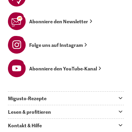
Abonniere den Newsletter
Folge uns auf Instagram
Abonniere den YouTube-Kanal
Migusto-Rezepte
Migusto App
Lesen & profitieren
Was koche ich heute?
Tipps & Tricks
Kontakt & Hilfe