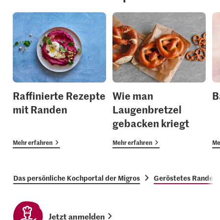
Raffinierte Rezepte
Wie man
B
mit Randen
Laugenbretzel
gebacken kriegt
Mehr erfahren
Mehr erfahren
Me
Das persönliche Kochportal der Migros
Geröstetes Randent
Jetzt anmelden