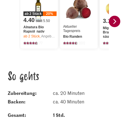
ab 2 Stück
20%
4.40
3.10
statt 5.50
Aktueller
Alnatura Bio
Migros Äpfel
Tagespreis
Rapsöl nativ
Braeburn süss
ab 2
Stück,
Angebot gilt nur vom 6.8. bis 12.8.2026, solange Vorrat.
Bio Randen
säuerlich
77
202
2081
So gehts
Zubereitung:
ca. 20 Minuten
backen:
ca. 40 Minuten
Gesamt:
1 Std.