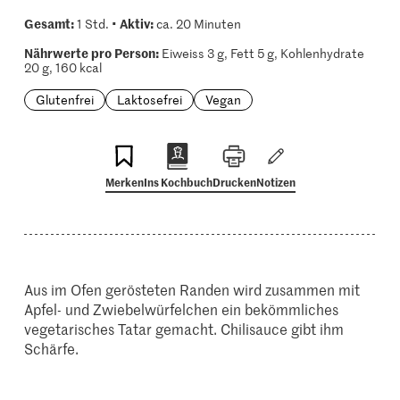
Gesamt:
Aktiv:
1 Std. •
ca. 20 Minuten
Nährwerte pro Person:
Eiweiss 3 g, Fett 5 g, Kohlenhydrate
20 g, 160 kcal
Glutenfrei
Laktosefrei
Vegan
Merken
Ins Kochbuch
Drucken
Notizen
Aus im Ofen gerösteten Randen wird zusammen mit
Apfel- und Zwiebelwürfelchen ein bekömmliches
vegetarisches Tatar gemacht. Chilisauce gibt ihm
Schärfe.