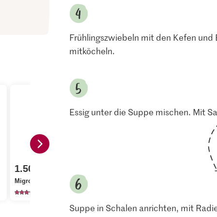
Frühlingszwiebeln mit den Kefen und 
mitköcheln.
Essig unter die Suppe mischen. Mit S
1.50
1.95
4.95
Migros Radieschen
Migros Karotten
aha! Gemüs
1500
4262
86
Suppe in Schalen anrichten, mit Radi