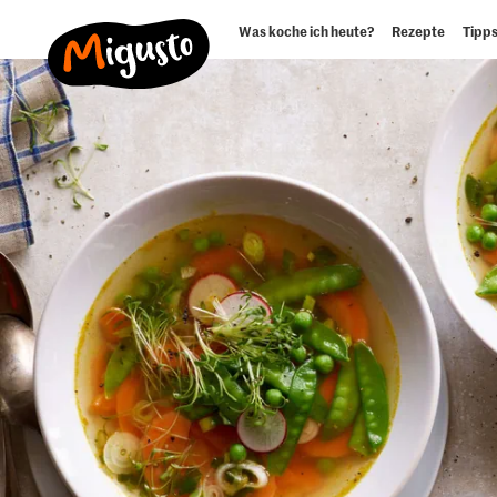
Was koche ich heute?
Rezepte
Tipps