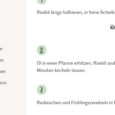
Rüebli längs halbieren, in feine Schei
We
ln
en
Öl in einer Pfanne erhitzen, Rüebli an
Minuten köcheln lassen.
sen
nco
Radieschen und Frühlingszwiebeln in 