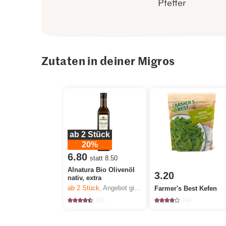
Pfeffer
Zutaten in deiner Migros
ab 2 Stück
20%
6.80
statt 8.50
Alnatura Bio Olivenöl
3.20
nativ, extra
ab 2
Stück,
Angebot gilt nur vom 6.8. bis 12.8.2026, solange Vorrat.
Farmer's Best Kefen
125
194