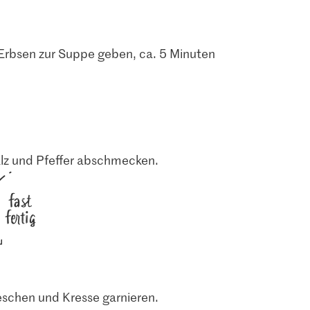
Erbsen zur Suppe geben, ca. 5 Minuten
alz und Pfeffer abschmecken.
fast
fertig
3.75
1.05
Alnatura Bio
Condimento Bianco
Jura Sel Salz jodiert &
ebouillon
mild & fruchtig
fluoridiert
127
1241
eschen und Kresse garnieren.