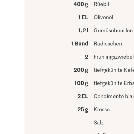
400 g
Rüebli
1 EL
Olivenöl
1,2 l
Gemüsebouillon
1 Bund
Radieschen
2
Frühlingszwiebe
200 g
tiefgekühlte Kef
100 g
tiefgekühlte Erb
2 EL
Condimento bia
25 g
Kresse
Salz