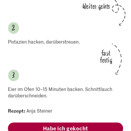
Weiter gehts
Pistazien hacken, darüberstreuen.
fast
fertig
Eier im Ofen 10–15 Minuten backen. Schnittlauch
darüberschneiden.
Rezept:
Anja Steiner
Habe ich gekocht