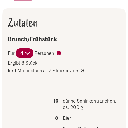
Zutaten
Brunch/Frühstück
Für
4
Personen
Ergibt 8 Stück
für 1 Muffinblech à 12 Stück à 7 cm Ø
16
dünne Schinkentranchen,
ca. 200 g
8
Eier