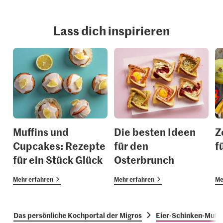
Lass dich inspirieren
Muffins und
Die besten Ideen
Z
Cupcakes: Rezepte
für den
f
für ein Stück Glück
Osterbrunch
Mehr erfahren
Mehr erfahren
Me
Das persönliche Kochportal der Migros
Eier-Schinken-Muffi