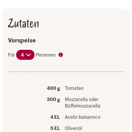
Zutaten
Vorspeise
Für
4
Personen
400 g
Tomaten
300 g
Mozzarella oder
Büffelmozzarella
4 EL
Aceto balsamico
5 EL
Olivenöl