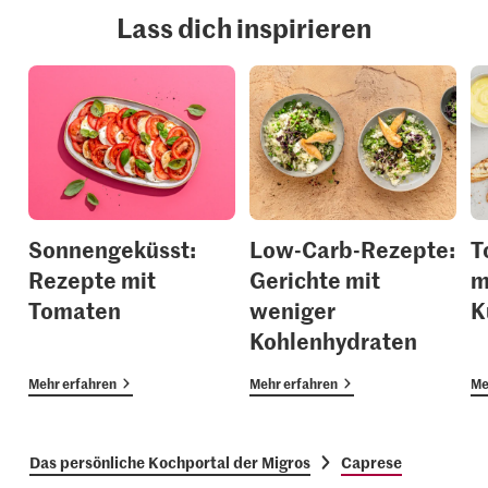
Lass dich inspirieren
Sonnengeküsst:
Low-Carb-Rezepte:
T
Rezepte mit
Gerichte mit
m
Tomaten
weniger
K
Kohlenhydraten
Mehr erfahren
Mehr erfahren
Me
Das persönliche Kochportal der Migros
Caprese