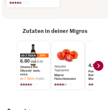
1859
Zutaten in deiner Migros
ab 2 Stück
20%
6.80
statt 8.50
4.50
Aktueller
Alnatura Bio
Tagespreis
Olivenöl nativ,
Ponti Aceto
extra
Migros
Balsamico di
ab 2
Stück,
Angebot gilt nur vom 6.8. bis 12.8.2026, solange Vorrat.
Fleischtomaten
Modena
125
267
113