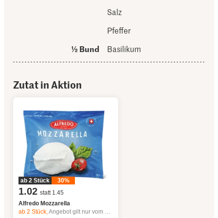
Salz
Pfeffer
½ Bund
Basilikum
Zutat in Aktion
ab 2 Stück
30%
1.02
statt 1.45
Alfredo Mozzarella
ab 2
Stück,
Angebot gilt nur vom 6.8. bis 12.8.2026, solange Vorrat.