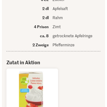
2 dl
Apfelsaft
2 dl
Rahm
4 Prisen
Zimt
ca. 8
getrocknete Apfelringe
2 Zweige
Pfefferminze
Zutat in Aktion