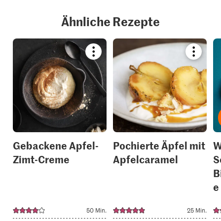
Ähnliche Rezepte
Bookmark
Bookmar
recipe
recipe
or
or
add
add
it
it
to
to
your
your
collections.
collection
Gebackene Apfel-
Pochierte Äpfel mit
W
Zimt-Creme
Apfelcaramel
S
B
e
50 Min.
25 Min.