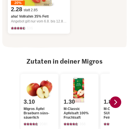
20%
2.28
statt 2.85
aha! Vollrahm 35% Fett
Angebot gilt nur vom 6.8. bis 12.8.2026, solange Vorrat.
535
Zutaten in deiner Migros
3.10
1.30
1.80
Migros Äpfel
M-Classic
M-Classic IP-
Braeburn süss-
Apfelsaft 100%
SUISSE Cristal
säuerlich
Fruchtsaft
Feinkristall-Zu
2081
356
1137