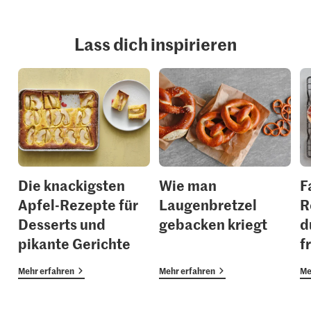
Lass dich inspirieren
Die knackigsten
Wie man
F
Apfel-Rezepte für
Laugenbretzel
R
Desserts und
gebacken kriegt
d
pikante Gerichte
f
Mehr erfahren
Mehr erfahren
Me