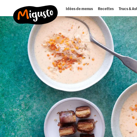
Idées de menus
Recettes
Trucs & As