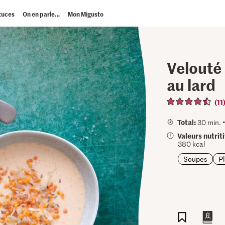
tuces
On en parle…
Mon Migusto
Velouté 
au lard
(11
Total:
30 min. 
Valeurs nutrit
380 kcal
Soupes
Pl