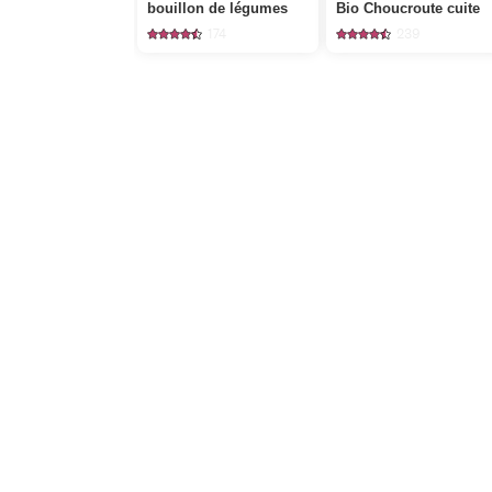
bouillon de légumes
Bio Choucroute cuite
174
239