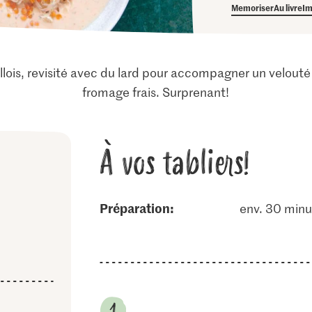
Memoriser
Au livre
Im
ois, revisité avec du lard pour accompagner un velouté d
fromage frais. Surprenant!
À vos tabliers!
Préparation:
env. 30 minu