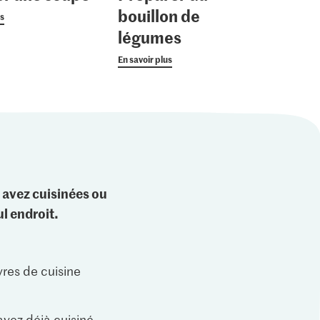
bouillon de
us
légumes
En savoir plus
 avez cuisinées ou
l endroit.
vres de cuisine
vez déjà cuisiné.