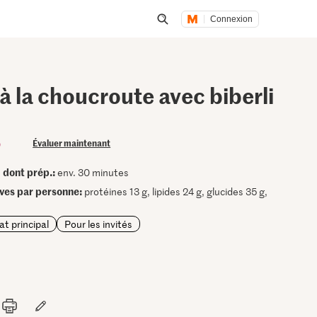
Connexion
Lancer une recherche
à la choucroute avec biberli
)
Évaluer maintenant
dont prép.:
•
env. 30 minutes
ives par personne:
protéines 13 g, lipides 24 g, glucides 35 g,
at principal
Pour les invités