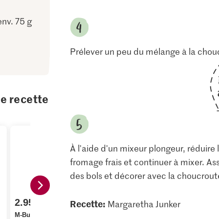
env. 75 g
Prélever un peu du mélange à la chouc
te recette
À l'aide d'un mixeur plongeur, réduire
fromage frais et continuer à mixer. As
des bols et décorer avec la choucroute 
1.55
2.95
2.75
Recette:
Margaretha Junker
Petit Bonheur Biberlis
M-Budget Lard paysan
appenzellois avec
Philadelph