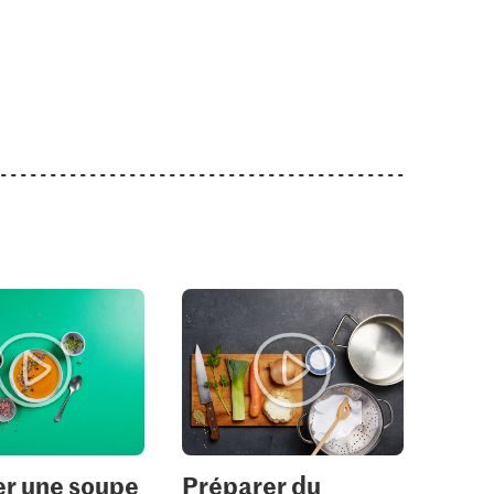
 fines herbes
Bio Lentilles rouges
fluoré
1
208
1241
r une soupe
Préparer du