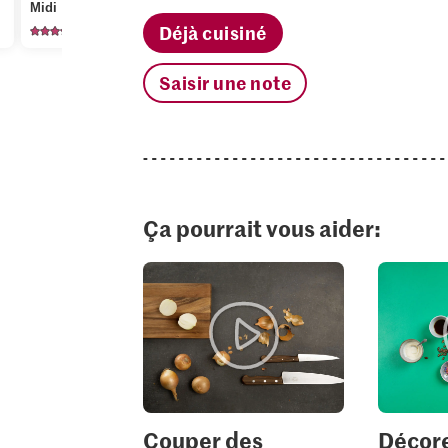
Midi
fourrage aux noisettes
frais Ail et
Déjà cuisiné
652
260
38
Saisir une note
Ça pourrait vous aider:
Couper des
Décore