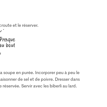
route et le réserver.
Presque
au bout
 la soupe en purée. Incorporer peu à peu le
saisonner de sel et de poivre. Dresser dans
réservée. Servir avec les biberli au lard.
1.05
2.80
ia Fromage
Jura Sel Sel iodé et