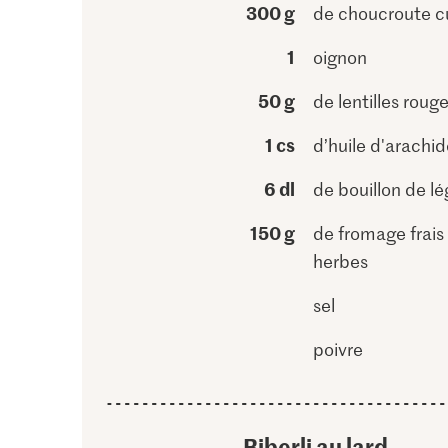
300 g
de choucroute c
1
oignon
50 g
de lentilles roug
1 cs
d’huile d'arachid
6 dl
de bouillon de l
150 g
de fromage frais
herbes
sel
poivre
Biberli au lard