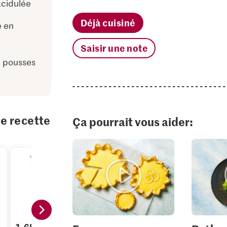
cidulée
Déjà cuisiné
e en
Saisir une note
e pousses
te recette
Ça pourrait vous aider: