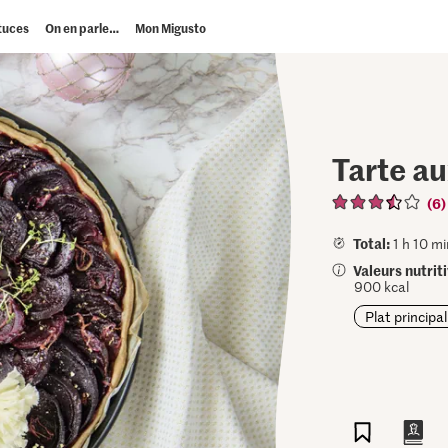
tuces
On en parle…
Mon Migusto
Tarte a
(6)
Total:
1 h 10 mi
Valeurs nutrit
900 kcal
Plat principal