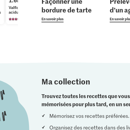
Façonner une
Prélev
1.65
Prix du jour
2.95
bordure de tarte
d’un 
Valflora Demi-crème
Anna's Best
s
acidulée
Bio Cresson alénois
cuites à la
En savoir plus
En savoir pl
977
54
53
Ma collection
Trouvez toutes les recettes que vous
mémorisées pour plus tard, en un seu
Mémorisez vos recettes préférées.
Organisez des recettes dans des li