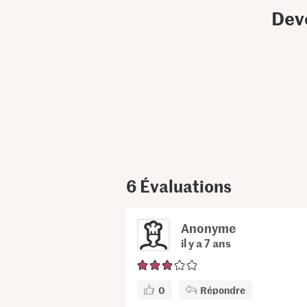
Dev
6
Évaluations
Anonyme
il y a 7 ans
0
Répondre