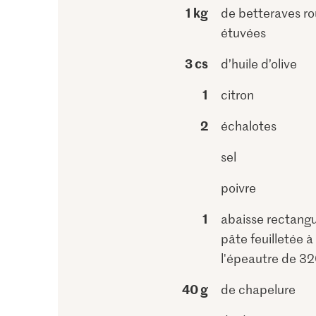
1 kg
de betteraves r
étuvées
3 cs
d’huile d’olive
1
citron
2
échalotes
sel
poivre
1
abaisse rectangu
pâte feuilletée à
l'épeautre de 32
40 g
de chapelure