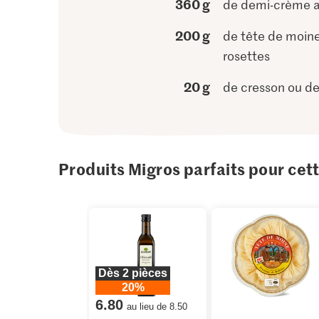
360 g
de demi-crème a
200 g
de tête de moin
rosettes
20 g
de cresson ou d
Produits Migros parfaits pour cet
Dès 2 pièces
20%
6.80
au lieu de 8.50