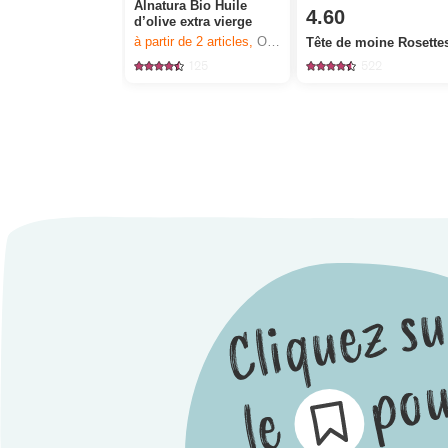
Alnatura Bio Huile
4.60
d’olive extra vierge
à partir de 2
articles,
Offre valable du 6.8 au 12.8.2026, jusqu’à épuisement du stock.
Tête de moine Rosette
125
522