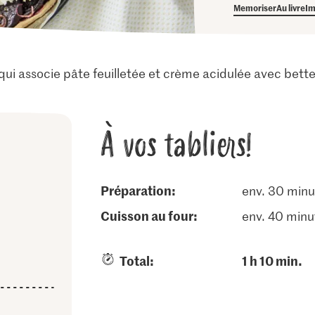
Memoriser
Au livre
Im
qui associe pâte feuilletée et crème acidulée avec bett
À vos tabliers!
Préparation:
env. 30 minu
cuisson au four:
env. 40 minu
Total:
1 h 10 min.