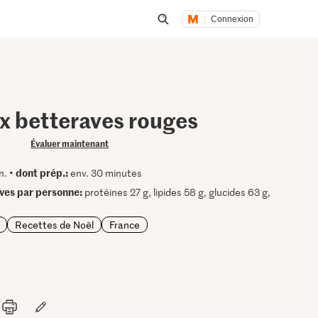
Connexion
Lancer une recherche
ux betteraves rouges
Évaluer maintenant
dont prép.:
n. •
env. 30 minutes
ives par personne:
protéines 27 g, lipides 58 g, glucides 63 g,
Recettes de Noël
France