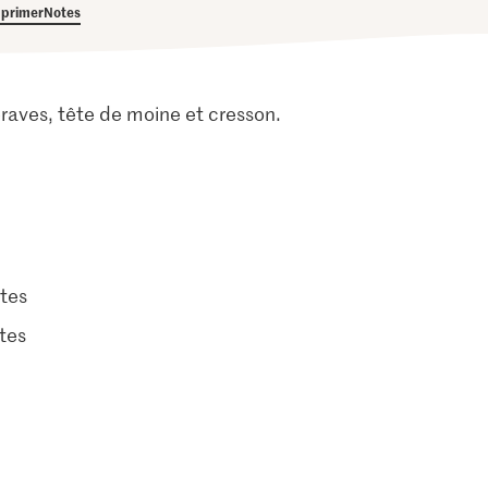
primer
Notes
eraves, tête de moine et cresson.
tes
tes