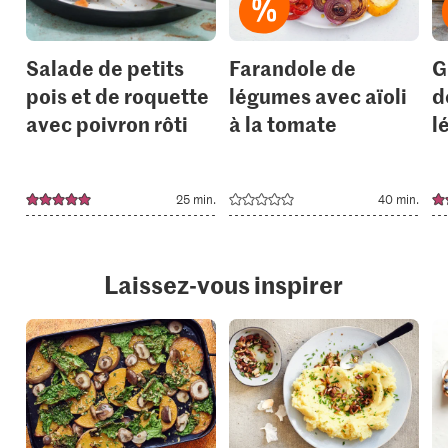
Salade de petits
Farandole de
G
pois et de roquette
légumes avec aïoli
d
avec poivron rôti
à la tomate
l
25 min.
40 min.
Laissez-vous inspirer