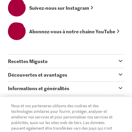
Suivez-nous sur Instagram
Abonnez-vous à notre chaîne YouTube
Recettes Migusto
App Migusto
Découvertes et avantages
Idées de menus
Trucs & astuces
Informations et généralités
Plats principaux
On en parle...
Questions concernant Migusto
Découvrir
Nous et nos partenaires utilisons des cookies et des
Simple & vite prêt
Tutoriels
Cuisiner avec Migusto
Supermarché
technologies similaires pour fournir, protéger, analyser et
améliorer nos services et pour personnaliser nos services et
Apéritif
FR
Glossaire des ingrédients
DE
IT
Service clientèle & contact
publicités, aussi sur les sites web de tiers. Les données
Migros Online
peuvent également être transférées vers des pays qui n'ont