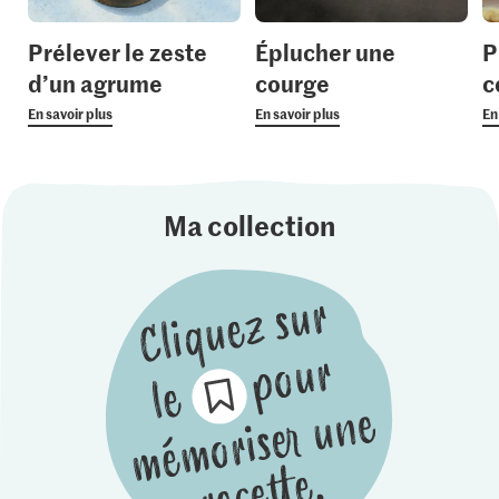
Prélever le zeste
Éplucher une
P
d’un agrume
courge
c
En savoir plus
En savoir plus
En
Ma collection