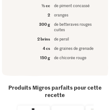
½ cc
de piment concassé
2
oranges
300 g
de betteraves rouges
cuites
2 brins
de persil
4 cs
de graines de grenade
150 g
de chicorée rouge
Produits Migros parfaits pour cette
recette