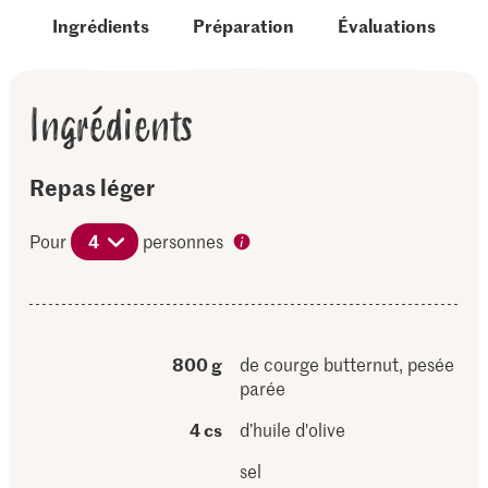
Ingrédients
Préparation
Évaluations
Ingrédients
Repas léger
Pour
4
personnes
800 g
de courge butternut, pesée
parée
4 cs
d’huile d'olive
sel