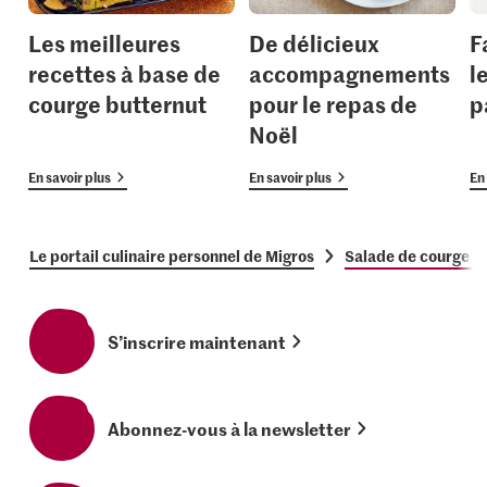
Les meilleures
De délicieux
F
recettes à base de
accompagnements
l
courge butternut
pour le repas de
p
Noël
En savoir plus
En savoir plus
En 
Le portail culinaire personnel de Migros
Salade de courge à 
S’inscrire maintenant
Abonnez-vous à la newsletter