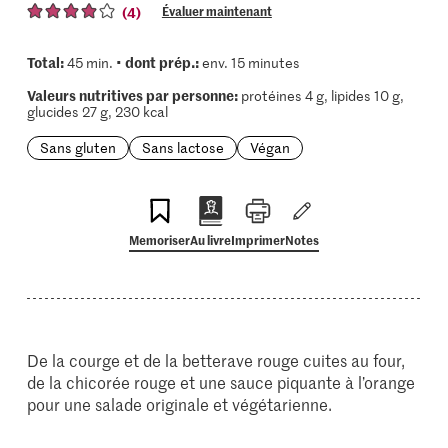
(4)
Évaluer maintenant
Total:
dont prép.:
45 min. •
env. 15 minutes
Valeurs nutritives par personne:
protéines 4 g, lipides 10 g,
glucides 27 g, 230 kcal
Sans gluten
Sans lactose
Végan
Memoriser
Au livre
Imprimer
Notes
De la courge et de la betterave rouge cuites au four,
de la chicorée rouge et une sauce piquante à l’orange
pour une salade originale et végétarienne.