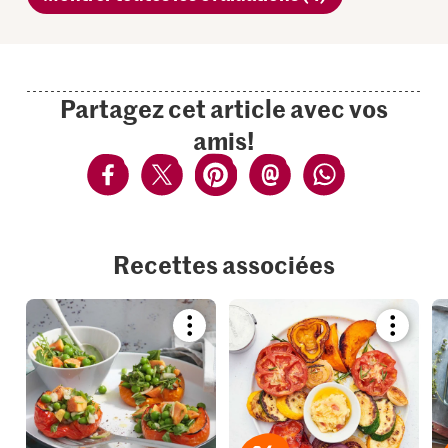
Partagez cet article avec vos
amis!
Recettes associées
Bookmark
Bookmar
recipe
recipe
or
or
add
add
it
it
to
to
your
your
collections.
collection