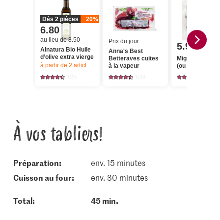
Dès 2 pièces
20%
6.80
au lieu de 8.50
Prix du jour
5.95
Alnatura Bio Huile
Anna's Best
d’olive extra vierge
Betteraves cuites
Migros Chicoré
à partir de 2
articles,
Offre valable du 6.8 au 12.8.2026, jusqu’à épu
à la vapeur
(ou trévise) Ro
125
534
466
À vos tabliers!
Préparation:
env. 15 minutes
cuisson au four:
env. 30 minutes
Total:
45 min.