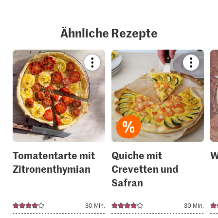
Ähnliche Rezepte
Bookmark
Bookmar
recipe
recipe
or
or
add
add
it
it
to
to
your
your
collections.
collection
Tomatentarte mit
Quiche mit
W
Zitronenthymian
Crevetten und
Safran
30 Min.
30 Min.