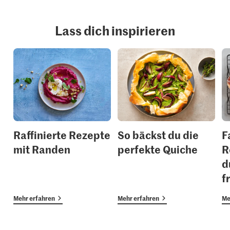
Lass dich inspirieren
Raffinierte Rezepte
So bäckst du die
F
mit Randen
perfekte Quiche
R
d
f
Mehr erfahren
Mehr erfahren
Me