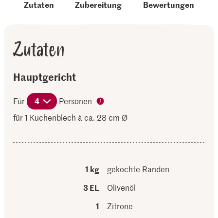
Zutaten
Zubereitung
Bewertungen
Zutaten
Hauptgericht
Für
4
Personen
für 1 Kuchenblech à ca. 28 cm Ø
1 kg
gekochte Randen
3 EL
Olivenöl
1
Zitrone