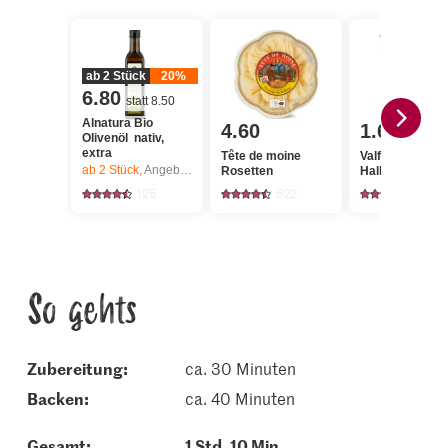
ab 2 Stück
20%
6.80
statt 8.50
Alnatura Bio
4.60
1.65
Olivenöl nativ,
extra
Tête de moine
Valflora Saurer
ab 2
Stück,
Angebot gilt nur vom 6.8. bis 12.8.2026, solange Vorrat.
Rosetten
Halbrahm
125
522
977
So gehts
Zubereitung:
ca. 30 Minuten
backen:
ca. 40 Minuten
Gesamt:
1 Std. 10 Min.