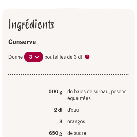
Ingrédients
Conserve
Donne
3
bouteilles de 3 dl
500 g
de baies de sureau, pesées
équeutées
2 dl
d’eau
3
oranges
650 g
de sucre