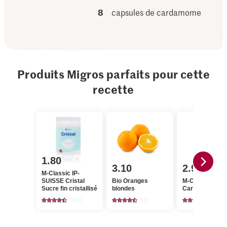
8
capsules de cardamome
Produits Migros parfaits pour cette
recette
1.80
3.10
2.95
M-Classic IP-
SUISSE Cristal
Bio Oranges
M-Classic
Sucre fin cristallisé
blondes
Cardamome
1140
521
47