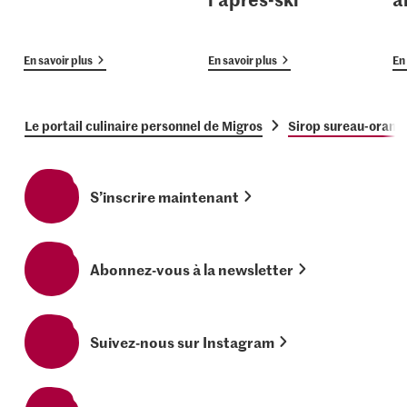
En savoir plus
En savoir plus
En 
Le portail culinaire personnel de Migros
Sirop sureau-orang
S’inscrire maintenant
Abonnez-vous à la newsletter
Suivez-nous sur Instagram