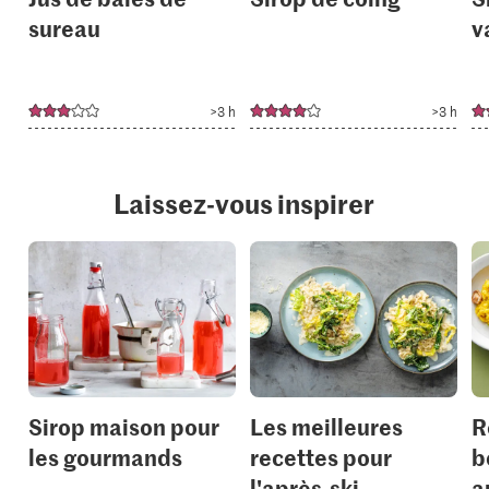
sureau
v
>3 h
>3 h
Laissez-vous inspirer
Sirop maison pour
Les meilleures
R
les gourmands
recettes pour
b
l'après-ski
a