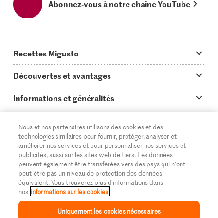
Abonnez-vous à notre chaîne YouTube
Recettes Migusto
App Migusto
Découvertes et avantages
Idées de menus
Trucs & astuces
Informations et généralités
Plats principaux
On en parle...
Questions concernant Migusto
Découvrir
Nous et nos partenaires utilisons des cookies et des
Simple & vite prêt
Tutoriels
Cuisiner avec Migusto
Supermarché
technologies similaires pour fournir, protéger, analyser et
améliorer nos services et pour personnaliser nos services et
Apéritif
FR
Glossaire des ingrédients
DE
IT
Service clientèle & contact
publicités, aussi sur les sites web de tiers. Les données
Migros Online
peuvent également être transférées vers des pays qui n'ont
Préparations au four
Login Migusto
peut-être pas un niveau de protection des données
Publicité
À propos de Migros
équivalent. Vous trouverez plus d'informations dans
Enfants & famille
nos
informations sur les cookies.
Magazine Migusto
Impressum
Magasins
© 2026 La Fédération des coopératives Migros
Uniquement les cookies nécessaires
Toutes les recettes
Concours
Mentions légales