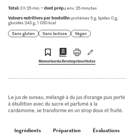
Total:
dont prép.:
3 h 25 min. •
env. 25 minutes
Valeurs nutritives par bouteille:
protéines 5 g, lipides 0 g,
glucides 243 g, 1 030 kcal
Sans gluten
Sans lactose
Végan
Memoriser
Au livre
Imprimer
Notes
Le jus de sureau, mélangé à du jus d'orange puis porté
à ébullition avec du sucre et parfumé à la
cardamome, se transforme en un sirop doux et fruité.
Ingrédients
Préparation
Évaluations