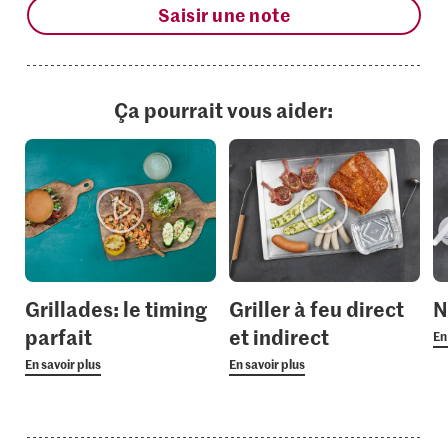
Saisir une note
Ça pourrait vous aider:
Grillades: le timing
Griller à feu direct
N
parfait
et indirect
En
En savoir plus
En savoir plus