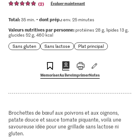
(2)
Évaluer maintenant
Total:
dont prép.:
35 min. •
env. 25 minutes
Valeurs nutritives par personne:
protéines 28 g, lipides 13 g,
glucides 52 g, 460 kcal
Sans gluten
Sans lactose
Plat principal
Memoriser
Au livre
Imprimer
Notes
Brochettes de bœuf aux poivrons et aux oignons,
patate douce et sauce tomate piquante, voilà une
savoureuse idée pour une grillade sans lactose ni
gluten.