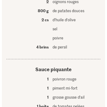
2
oignons rouges
800 g
de patates douces
2 cs
d'huile d'olive
sel
poivre
4 brins
de persil
Sauce piquante
1
poivron rouge
1
piment mi-fort
1
grosse gousse d'ail
1 boîte
de tomates pelées