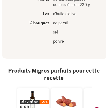
concassées de 230 g
1 cs
d'huile d'olive
½ bouquet
de persil
sel
poivre
Produits Migros parfaits pour cette
recette
Dès 2 pièces
20%
6.80