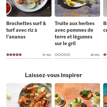
your
your
collections.
collection
Brochettes surf &
Truite aux herbes
B
turf avec riz à
avec pommes de
c
l'ananas
terre et légumes
sur le gril
31 min.
45 min.
Laissez-vous inspirer