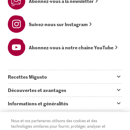
Abonnez-vous à la newsletter
Suivez-nous sur Instagram
Abonnez-vous à notre chaîne YouTube
Recettes Migusto
App Migusto
Découvertes et avantages
Idées de menus
Trucs & astuces
Informations et généralités
Plats principaux
On en parle...
Questions concernant Migusto
Découvrir
Nous et nos partenaires utilisons des cookies et des
Simple & vite prêt
Tutoriels
Cuisiner avec Migusto
technologies similaires pour fournir, protéger, analyser et
Supermarché