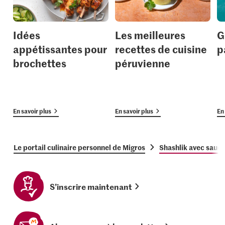
Idées
Les meilleures
G
appétissantes pour
recettes de cuisine
p
brochettes
péruvienne
En savoir plus
En savoir plus
En 
Le portail culinaire personnel de Migros
Shashlik avec sauc
S’inscrire maintenant