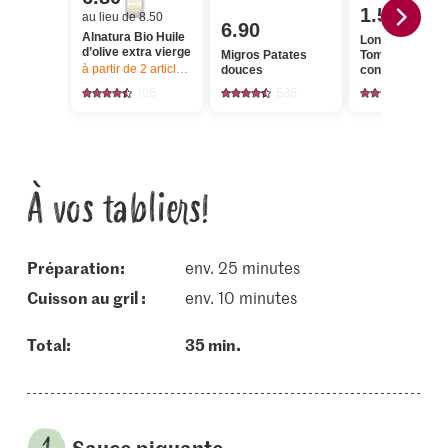
1.50
au lieu de 8.50
6.90
Alnatura Bio Huile
Longobardi
d’olive extra vierge
Migros Patates
Tomates
à partir de 2
articles,
Offre valable du 6.8 au 12.8.2026, jusqu’à épu
douces
concassées
125
535
624
À vos tabliers!
Préparation:
env. 25 minutes
cuisson au gril :
env. 10 minutes
Total:
35 min.
Sauce piquante