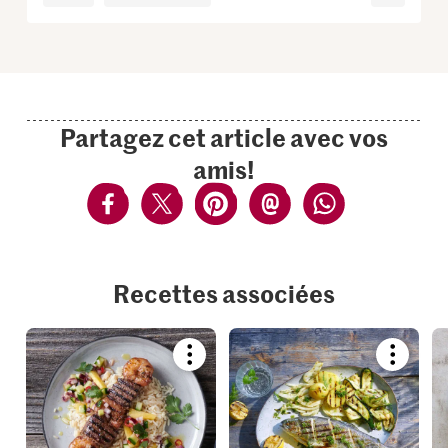
Partagez cet article avec vos
amis!
Recettes associées
Bookmark
Bookmar
recipe
recipe
or
or
add
add
it
it
to
to