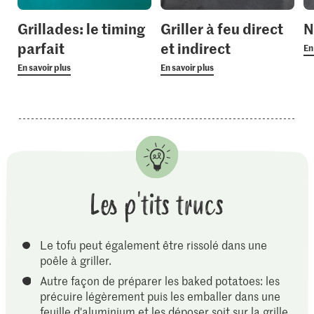
Grillades: le timing
Griller à feu direct
N
parfait
et indirect
En
En savoir plus
En savoir plus
Les p'tits trucs
Le tofu peut également être rissolé dans une
poêle à griller.
Autre façon de préparer les baked potatoes: les
précuire légèrement puis les emballer dans une
feuille d'aluminium et les déposer soit sur la grille