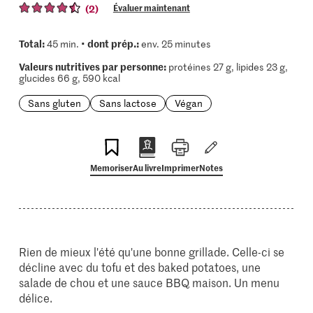
(2)
Évaluer maintenant
Total:
dont prép.:
45 min. •
env. 25 minutes
Valeurs nutritives par personne:
protéines 27 g, lipides 23 g,
glucides 66 g, 590 kcal
Sans gluten
Sans lactose
Végan
Memoriser
Au livre
Imprimer
Notes
Rien de mieux l'été qu'une bonne grillade. Celle-ci se
décline avec du tofu et des baked potatoes, une
salade de chou et une sauce BBQ maison. Un menu
délice.