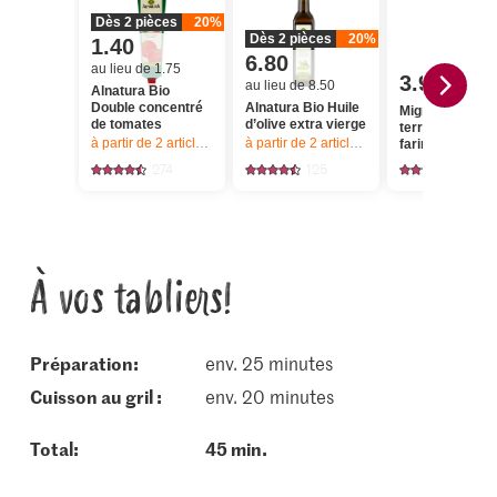
Dès 2 pièces
20%
Dès 2 pièces
20%
1.40
6.80
au lieu de 1.75
3.90
au lieu de 8.50
Alnatura Bio
Double concentré
Alnatura Bio Huile
Migros Pomme
de tomates
d’olive extra vierge
terre à chair
à partir de 2
articles,
Offre valable du 6.8 au 12.8.2026, jusqu’à épu
à partir de 2
articles,
Offre valable du 6.8
farineuse
274
125
1154
À vos tabliers!
Préparation:
env. 25 minutes
cuisson au gril :
env. 20 minutes
Total:
45 min.