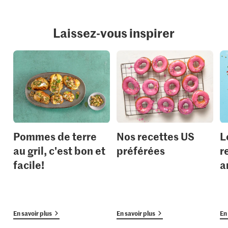
Laissez-vous inspirer
Pommes de terre
Nos recettes US
L
au gril, c'est bon et
préférées
r
facile!
a
En savoir plus
En savoir plus
En 