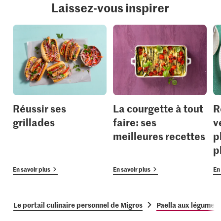
Laissez-vous inspirer
Réussir ses
La courgette à tout
R
grillades
faire: ses
v
meilleures recettes
p
p
En savoir plus
En savoir plus
En 
Le portail culinaire personnel de Migros
Paella aux légumes et