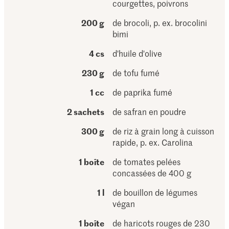
courgettes, poivrons
200 g
de brocoli, p. ex. brocolini
bimi
4 cs
d'huile d'olive
230 g
de tofu fumé
1 cc
de paprika fumé
2 sachets
de safran en poudre
300 g
de riz à grain long à cuisson
rapide, p. ex. Carolina
1 boîte
de tomates pelées
concassées de 400 g
1 l
de bouillon de légumes
végan
1 boîte
de haricots rouges de 230