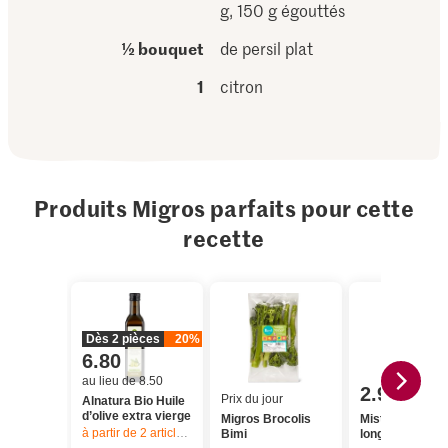
g, 150 g égouttés
½ bouquet
de persil plat
1
citron
Produits Migros parfaits pour cette
recette
Dès 2 pièces
20%
6.80
au lieu de 8.50
2.95
Prix du jour
Alnatura Bio Huile
d’olive extra vierge
Migros Brocolis
Mister Rice Riz
à partir de 2
articles,
Offre valable du 6.8 au 12.8.2026, jusqu’à épu
Bimi
long grain étuv