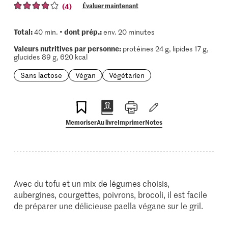
(4)
Évaluer maintenant
Total:
dont prép.:
40 min. •
env. 20 minutes
Valeurs nutritives par personne:
protéines 24 g, lipides 17 g,
glucides 89 g, 620 kcal
Sans lactose
Végan
Végétarien
Memoriser
Au livre
Imprimer
Notes
Avec du tofu et un mix de légumes choisis,
aubergines, courgettes, poivrons, brocoli, il est facile
de préparer une délicieuse paella végane sur le gril.