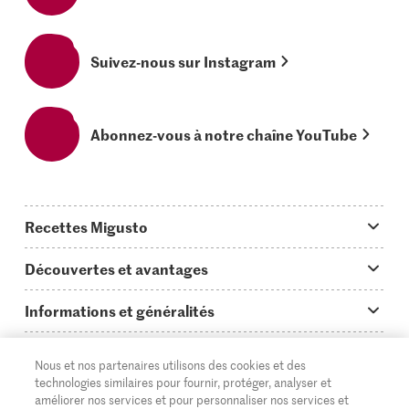
Suivez-nous sur Instagram
Abonnez-vous à notre chaîne YouTube
Recettes Migusto
App Migusto
Découvertes et avantages
Idées de menus
Trucs & astuces
Informations et généralités
Plats principaux
On en parle...
Questions concernant Migusto
Découvrir
Nous et nos partenaires utilisons des cookies et des
Simple & vite prêt
Tutoriels
Cuisiner avec Migusto
Supermarché
technologies similaires pour fournir, protéger, analyser et
améliorer nos services et pour personnaliser nos services et