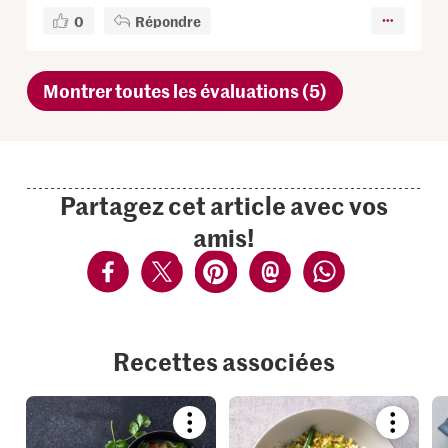
0
Répondre
Montrer toutes les évaluations (5)
Partagez cet article avec vos
amis!
Recettes associées
Bookmark
Bookmar
recipe
recipe