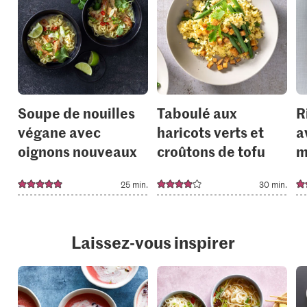
or
or
add
add
it
it
to
to
your
your
collections.
collection
Soupe de nouilles
Taboulé aux
R
végane avec
haricots verts et
a
oignons nouveaux
croûtons de tofu
m
25 min.
30 min.
Laissez-vous inspirer