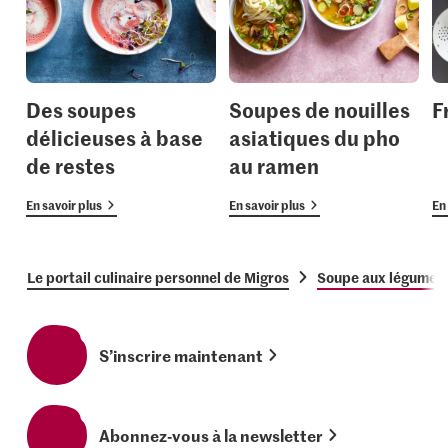
Des soupes
Soupes de nouilles
F
délicieuses à base
asiatiques du pho
de restes
au ramen
En savoir plus
En savoir plus
En 
Le portail culinaire personnel de Migros
Soupe aux légumes 
S’inscrire maintenant
Abonnez-vous à la newsletter