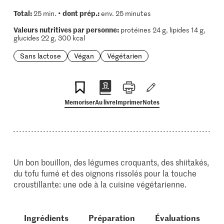
Total:
dont prép.:
25 min. •
env. 25 minutes
Valeurs nutritives par personne:
protéines 24 g, lipides 14 g,
glucides 22 g, 300 kcal
Sans lactose
Végan
Végétarien
Memoriser
Au livre
Imprimer
Notes
Un bon bouillon, des légumes croquants, des shiitakés,
du tofu fumé et des oignons rissolés pour la touche
croustillante: une ode à la cuisine végétarienne.
Ingrédients
Préparation
Évaluations