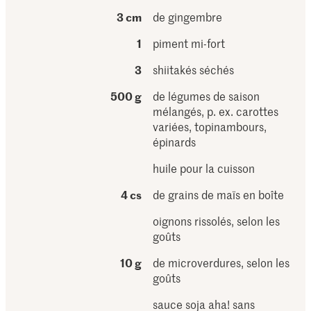
3 cm
de gingembre
1
piment mi-fort
3
shiitakés séchés
500 g
de légumes de saison
mélangés, p. ex. carottes
variées, topinambours,
épinards
huile pour la cuisson
4 cs
de grains de maïs en boîte
oignons rissolés, selon les
goûts
10 g
de microverdures, selon les
goûts
sauce soja aha! sans