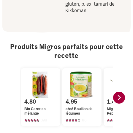
gluten, p. ex. tamari de
Kikkoman
Produits Migros parfaits pour cette
recette
4.80
4.95
1.40
Bio Carottes
aha! Bouillon de
Migros
mélange
légumes
Peperoncino r
398
86
436