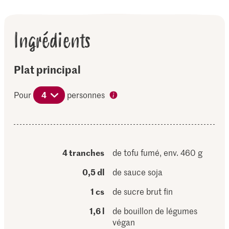
Ingrédients
Plat principal
Pour
4
personnes
4 tranches
de tofu fumé, env. 460 g
0,5 dl
de sauce soja
1 cs
de sucre brut fin
1,6 l
de bouillon de légumes
végan