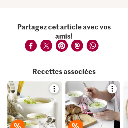
Partagez cet article avec vos
amis!
Recettes associées
Bookmark
Bookmar
recipe
recipe
or
or
add
add
it
it
to
to
your
your
collections.
collection