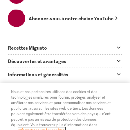
Abonnez-vous à notre chaîne YouTube
Recettes Migusto
App Migusto
Découvertes et avantages
Idées de menus
Trucs & astuces
Informations et généralités
Plats principaux
On en parle...
Questions concernant Migusto
Découvrir
Nous et nos partenaires utilisons des cookies et des
Simple & vite prêt
Tutoriels
Cuisiner avec Migusto
Supermarché
technologies similaires pour fournir, protéger, analyser et
améliorer nos services et pour personnaliser nos services et
Apéritif
FR
Glossaire des ingrédients
DE
IT
Service clientèle & contact
publicités, aussi sur les sites web de tiers. Les données
Migros Online
peuvent également être transférées vers des pays qui n'ont
Préparations au four
Login Migusto
peut-être pas un niveau de protection des données
Publicité
À propos de Migros
équivalent. Vous trouverez plus d'informations dans