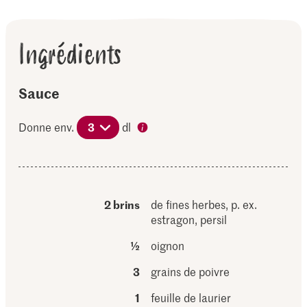
Ingrédients
Sauce
Donne env.
3
dl
2 brins
de fines herbes, p. ex.
estragon, persil
½
oignon
3
grains de poivre
1
feuille de laurier