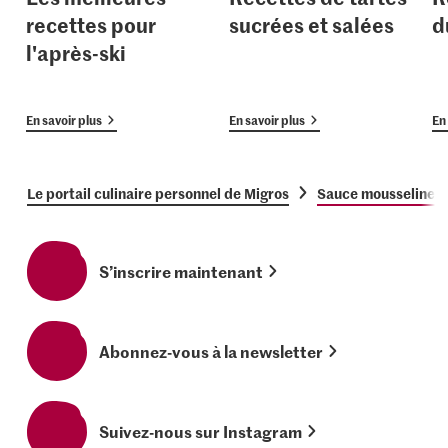
recettes pour
sucrées et salées
d
l'après-ski
En savoir plus
En savoir plus
En 
Le portail culinaire personnel de Migros
Sauce mousseline
S’inscrire maintenant
Abonnez-vous à la newsletter
Suivez-nous sur Instagram