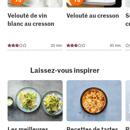
Velouté de vin
Velouté au cresson
S
blanc au cresson
c
20 min.
30 min.
Laissez-vous inspirer
Les meilleures
Recettes de tartes
R