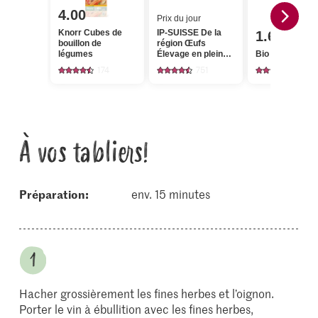
4.00
Prix du jour
Knorr Cubes de
IP-SUISSE De la
1.60
bouillon de
région Œufs
légumes
Élevage en plein
Bio Persil frisé
air
174
751
468
À vos tabliers!
Préparation:
env. 15 minutes
Hacher grossièrement les fines herbes et l’oignon.
Porter le vin à ébullition avec les fines herbes,