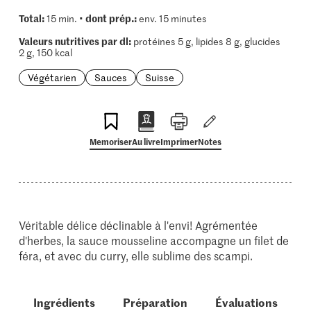
Total:
dont prép.:
15 min. •
env. 15 minutes
Valeurs nutritives par dl:
protéines 5 g, lipides 8 g, glucides
2 g, 150 kcal
Végétarien
Sauces
Suisse
Memoriser
Au livre
Imprimer
Notes
Véritable délice déclinable à l'envi! Agrémentée
d'herbes, la sauce mousseline accompagne un filet de
féra, et avec du curry, elle sublime des scampi.
Ingrédients
Préparation
Évaluations