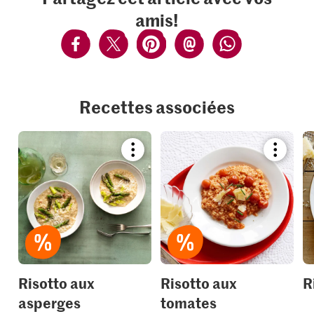
amis!
Recettes associées
Bookmark
Bookmar
recipe
recipe
or
or
add
add
it
it
to
to
your
your
collections.
collection
Risotto aux
Risotto aux
R
asperges
tomates