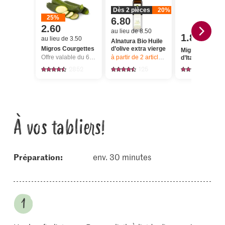
Dès 2 pièces
20%
25%
6.80
2.60
au lieu de 8.50
1.80
au lieu de 3.50
Alnatura Bio Huile
Migros Courgettes
d’olive extra vierge
Migros Risotto
Offre valable du 6.8 au 12.8.2026, jusqu’à épuisement du stock.
à partir de 2
articles,
Offre valable du 6.8
d’Italia
2852
125
137
À vos tabliers!
Préparation:
env. 30 minutes