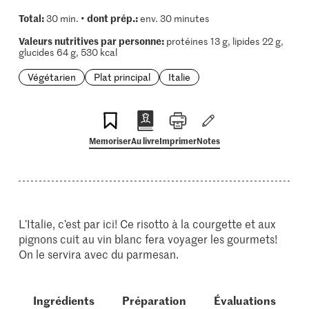
Total:
dont prép.:
30 min. •
env. 30 minutes
Valeurs nutritives par personne:
protéines 13 g, lipides 22 g,
glucides 64 g, 530 kcal
Végétarien
Plat principal
Italie
Memoriser
Au livre
Imprimer
Notes
L’Italie, c’est par ici! Ce risotto à la courgette et aux
pignons cuit au vin blanc fera voyager les gourmets!
On le servira avec du parmesan.
Ingrédients
Préparation
Évaluations