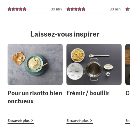
30 min.
30 min.
Laissez-vous inspirer
Pour un risotto bien
Frémir / bouillir
C
onctueux
En savoir plus
En savoir plus
En 