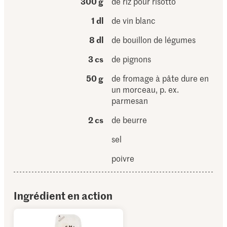
300 g
de riz pour risotto
1 dl
de vin blanc
8 dl
de bouillon de légumes
3 cs
de pignons
50 g
de fromage à pâte dure en
un morceau, p. ex.
parmesan
2 cs
de beurre
sel
poivre
Ingrédient en action