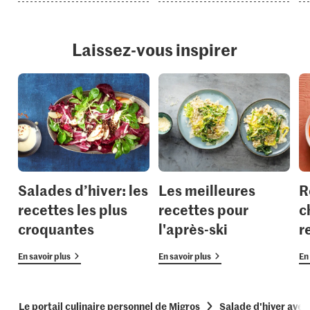
Laissez-vous inspirer
Salades d’hiver: les
Les meilleures
R
recettes les plus
recettes pour
c
croquantes
l'après-ski
r
En savoir plus
En savoir plus
En 
Le portail culinaire personnel de Migros
Salade d'hiver avec