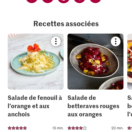
Recettes associées
Bookmark
Bookmar
recipe
recipe
or
or
add
add
it
it
to
to
your
your
collections.
collection
Salade de fenouil à
Salade de
S
l'orange et aux
betteraves rouges
b
anchois
aux oranges
l
15 min.
20 min.