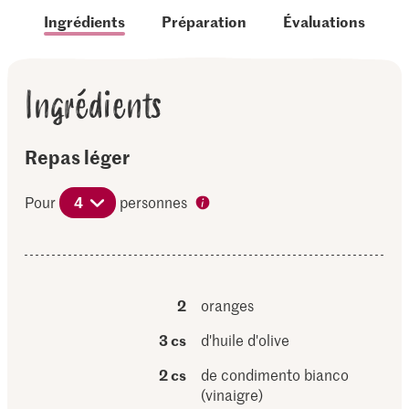
Ingrédients
Préparation
Évaluations
Ingrédients
Repas léger
Pour
4
personnes
2
oranges
3 cs
d'huile d'olive
2 cs
de condimento bianco
(vinaigre)