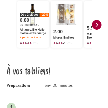
Dès 2 pièces
20%
6.80
au lieu de 8.50
5.50
Alnatura Bio Huile
2.00
d’olive extra vierge
M-Budget Bres
à partir de 2
articles,
Offre valable du 6.8 au 12.8.2026, jusqu’à épu
Migros Endives
Bresaola
125
2259
216
À vos tabliers!
Préparation:
env. 20 minutes