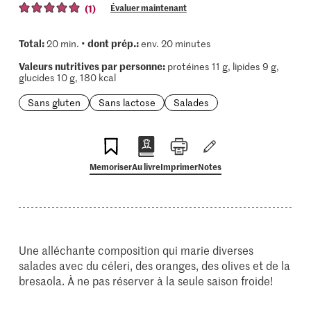
(1)
Évaluer maintenant
Total:
dont prép.:
20 min. •
env. 20 minutes
Valeurs nutritives par personne:
protéines 11 g, lipides 9 g,
glucides 10 g, 180 kcal
Sans gluten
Sans lactose
Salades
Memoriser
Au livre
Imprimer
Notes
Une alléchante composition qui marie diverses
salades avec du céleri, des oranges, des olives et de la
bresaola. À ne pas réserver à la seule saison froide!