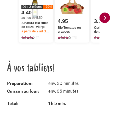
Dès 2 pièces
20%
4.40
au lieu de 5.50
4.95
3.30
Alnatura Bio Huile
de colza vierge
Bio Tomates en
Optigal Escalo
à partir de 2
articles,
Offre valable du 6.8 au 12.8.2026, jusqu’à épu
grappes
de poulet
77
178
1308
À vos tabliers!
Préparation:
env. 30 minutes
cuisson au four:
env. 35 minutes
Total:
1 h 5 min.