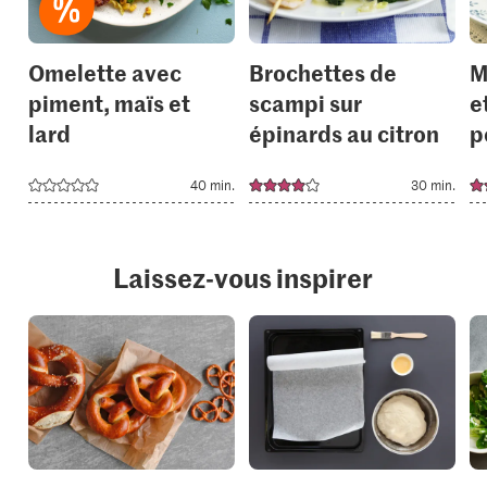
Omelette avec
Brochettes de
M
piment, maïs et
scampi sur
e
lard
épinards au citron
p
40 min.
30 min.
Laissez-vous inspirer