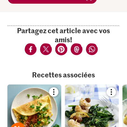
Partagez cet article avec vos
amis!
Recettes associées
Bookmark
Bookmar
recipe
recipe
or
or
add
add
it
it
to
to
your
your
collections.
collection